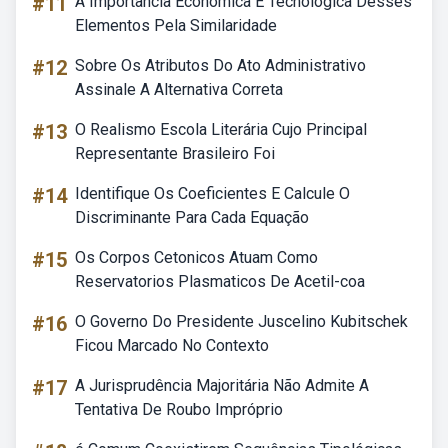
#11
A Importância Econômica E Tecnológica Desses
Elementos Pela Similaridade
#12
Sobre Os Atributos Do Ato Administrativo
Assinale A Alternativa Correta
#13
O Realismo Escola Literária Cujo Principal
Representante Brasileiro Foi
#14
Identifique Os Coeficientes E Calcule O
Discriminante Para Cada Equação
#15
Os Corpos Cetonicos Atuam Como
Reservatorios Plasmaticos De Acetil-coa
#16
O Governo Do Presidente Juscelino Kubitschek
Ficou Marcado No Contexto
#17
A Jurisprudência Majoritária Não Admite A
Tentativa De Roubo Impróprio