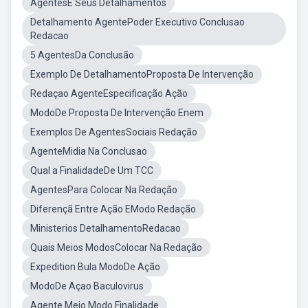
AgentesE Seus Detalhamentos
Detalhamento AgentePoder Executivo Conclusao
Redacao
5 AgentesDa Conclusão
Exemplo De DetalhamentoProposta De Intervenção
Redaçao AgenteEspecificação Ação
ModoDe Proposta De Intervenção Enem
Exemplos De AgentesSociais Redação
AgenteMidia Na Conclusao
Qual a FinalidadeDe Um TCC
AgentesPara Colocar Na Redação
Diferençã Entre Ação EModo Redação
Ministerios DetalhamentoRedacao
Quais Meios ModosColocar Na Redação
Expedition Bula ModoDe Ação
ModoDe Açao Baculovirus
Agente Meio Modo Finalidade