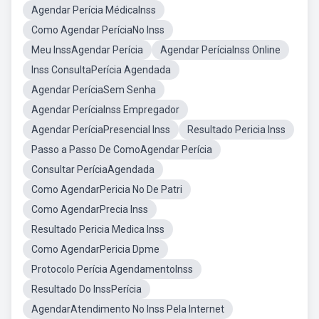
Agendar Perícia MédicaInss
Como Agendar PeríciaNo Inss
Meu InssAgendar Perícia
Agendar PeríciaInss Online
Inss ConsultaPerícia Agendada
Agendar PeríciaSem Senha
Agendar PeríciaInss Empregador
Agendar PeríciaPresencial Inss
Resultado Pericia Inss
Passo a Passo De ComoAgendar Perícia
Consultar PeríciaAgendada
Como AgendarPericia No De Patri
Como AgendarPrecia Inss
Resultado Pericia Medica Inss
Como AgendarPericia Dpme
Protocolo Perícia AgendamentoInss
Resultado Do InssPerícia
AgendarAtendimento No Inss Pela Internet