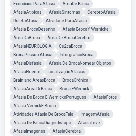
Exercícios ParaAfasia
AreaDe Broca
AfasiaAtipicas
AfasiaSintomas
CerebroAfasia
RoletaAfasia
Atividade ParaAfasia
Afasia BrocaDesenho
Afasia BrocaY Wernicke
Área DaBroca
Área De BrocaCérebro
AfasiaNEUROLOGIA
Ce2caBroca
BrocaPessoa Afasia
InforgraficoBroca
AfasiaDisfasia
Afasia De BrocaNomear Objetos
AfasiaFluente
LocalizaçãoAfasias
Brain and AreasBroca
BrocaCrônica
AfasiaArea Di Broca
Broca EWernick
Afasia De Broca E WernickePortugues
AfasiaFotos
Afasia VernickE Broca
Atividades Afasia De BrocaFala
ImagemAfasia
Afasia De BrocaDiagnotistopc
AfasiaLeve
AfasiaImagenes
AfasiaCerebral