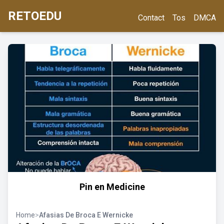
RETOEDU
Contact
Tos
DMCA
Pin en Medicine
Home
>
Afasias De Broca E Wernicke