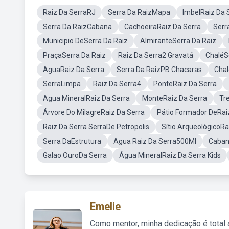
Raiz Da SerraRJ
Serra Da RaizMapa
ImbelRaiz Da 
Serra Da RaizCabana
CachoeiraRaiz Da Serra
Serr
Municipio DeSerra Da Raiz
AlmiranteSerra Da Raiz
PraçaSerra Da Raiz
Raiz Da Serra2 Gravatá
ChaléS
AguaRaiz Da Serra
Serra Da RaizPB Chacaras
Chal
SerraLimpa
Raiz Da Serra4
PonteRaiz Da Serra
Agua MineralRaiz Da Serra
MonteRaiz Da Serra
Tr
Árvore Do MilagreRaiz Da Serra
Pátio Formador DeRai
Raiz Da Serra SerraDe Petropolis
Sítio ArqueológicoRa
Serra DaEstrutura
Agua Raiz Da Serra500Ml
Caban
Galao OuroDa Serra
Água MineralRaiz Da Serra Kids
Emelie
Como mentor, minha dedicação é total