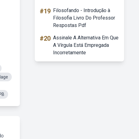
#19
Filosofando - Introdução à
Filosofia Livro Do Professor
Respostas Pdf
#20
Assinale A Alternativa Em Que
A Vírgula Está Empregada
Incorretamente
Mage
PB
do