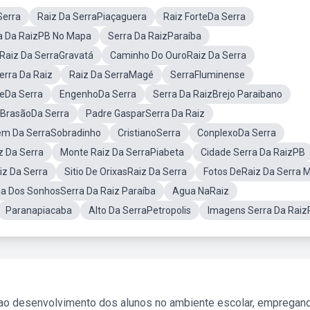
Serra
Raiz Da SerraPiaçaguera
Raiz ForteDa Serra
a Da RaizPB No Mapa
Serra Da RaizParaíba
Raiz Da SerraGravatá
Caminho Do OuroRaiz Da Serra
erra Da Raiz
Raiz Da SerraMagé
SerraFluminense
eDa Serra
EngenhoDa Serra
Serra Da RaizBrejo Paraibano
BrasãoDa Serra
Padre GasparSerra Da Raiz
em Da SerraSobradinho
CristianoSerra
ConplexoDa Serra
z Da Serra
Monte Raiz Da SerraPiabeta
Cidade Serra Da RaizPB
iz Da Serra
Sitio De OrixasRaiz Da Serra
Fotos DeRaiz Da Serra 
a Dos SonhosSerra Da Raiz Paraíba
Agua NaRaiz
Paranapiacaba
Alto Da SerraPetropolis
Imagens Serra Da Raiz
 ao desenvolvimento dos alunos no ambiente escolar, empregan