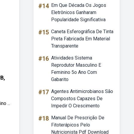
#14
Em Que Década Os Jogos
Eletrônicos Ganharam
Popularidade Significativa
#15
Caneta Esferográfica De Tinta
Preta Fabricada Em Material
Transparente
#16
Atividades Sistema
Reprodutor Masculino E
Feminino 5o Ano Com
B,
Gabarito
#17
Agentes Antimicrobianos São
Compostos Capazes De
o ...
Impedir O Crescimento
#18
Manual De Prescrição De
Fitoterápicos Pelo
Nutricionista Pdf Download