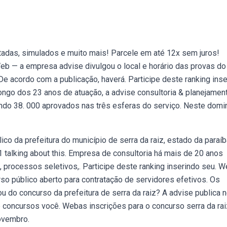
itadas, simulados e muito mais! Parcele em até 12x sem juros!
b — a empresa advise divulgou o local e horário das provas do
 De acordo com a publicação, haverá. Participe deste ranking ins
longo dos 23 anos de atuação, a advise consultoria & planejamen
endo 38. 000 aprovados nas três esferas do serviço. Neste dom
o da prefeitura do município de serra da raiz, estado da paraíb
· 1 talking about this. Empresa de consultoria há mais de 20 anos
 processos seletivos,. Participe deste ranking inserindo seu. 
urso público aberto para contratação de servidores efetivos. Os
u do concurso da prefeitura de serra da raiz? A advise publica n
e concursos você. Webas inscrições para o concurso serra da ra
novembro.