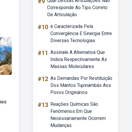
#9
Qual Dessas Articulações Não
Corresponde Ao Tipo Correto
De Articulação
#10
é Caracterizada Pela
Convergência E Sinergia Entre
Diversas Tecnologias
#11
Assinale A Alternativa Que
Indica Respectivamente As
Massas Moleculares
#12
As Demandas Por Restituição
Dos Mantos Tupinambás Aos
Povos Originários
tões
#13
Reações Químicas São
a
Fenômenos Em Que
Necessariamente Ocorrem
Mudanças