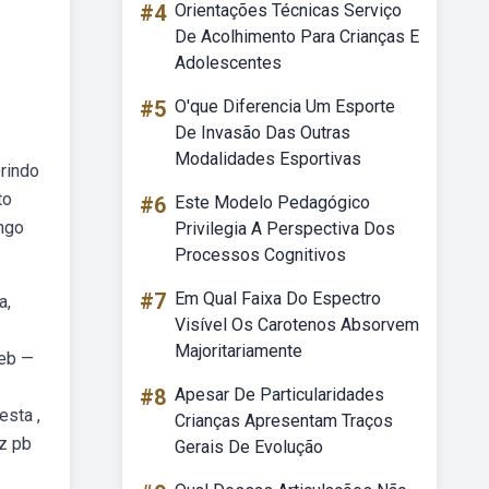
#4
Orientações Técnicas Serviço
De Acolhimento Para Crianças E
Adolescentes
#5
O'que Diferencia Um Esporte
De Invasão Das Outras
Modalidades Esportivas
erindo
to
#6
Este Modelo Pedagógico
ingo
Privilegia A Perspectiva Dos
Processos Cognitivos
#7
Em Qual Faixa Do Espectro
a,
Visível Os Carotenos Absorvem
Majoritariamente
Web —
#8
Apesar De Particularidades
esta ,
Crianças Apresentam Traços
iz pb
Gerais De Evolução