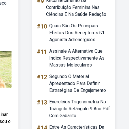
#9
Reconhecimento Da
reço
Contribuição Feminina Nas
Ciências E Na Saúde Redação
#10
Quais São Os Principais
Efeitos Dos Receptores ß1
Agonista Adrenérgicos
#11
Assinale A Alternativa Que
Indica Respectivamente As
Massas Moleculares
#12
Segundo O Material
Apresentado Para Definir
Estratégias De Engajamento
#13
Exercícios Trigonometria No
Triângulo Retângulo 9 Ano Pdf
inar
Com Gabarito
 sou o
#14
Entre As Características Da