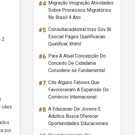
#4
Migração Imigração Atividades
Sobre Processos Migratórios
No Brasil 4 Ano
#5
Consultacadastral Inss Gov Br
Esocial Pages Qualificacao
 2.
Qualificar Xhtml
#6
Para A Atual Concepção Do
Conceito De Cidadania
Considera-se Fundamental
#7
Cite Alguns Fatores Que
Favoreceram A Expansão Do
Comércio Internacional
e
e cães
#8
A Educacao De Jovens E
Adultos Busca Oferecer
iados
Oportunidades Educacionais
ca por