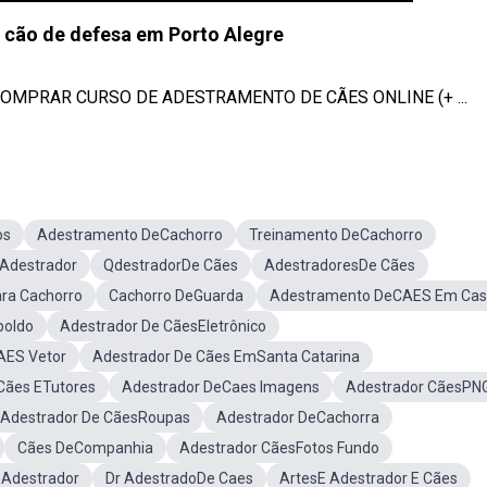
cão de defesa em Porto Alegre
 COMPRAR CURSO DE ADESTRAMENTO DE CÃES ONLINE (+ ...
os
Adestramento DeCachorro
Treinamento DeCachorro
llAdestrador
QdestradorDe Cães
AdestradoresDe Cães
ara Cachorro
Cachorro DeGuarda
Adestramento DeCAES Em Ca
poldo
Adestrador De CãesEletrônico
AES Vetor
Adestrador De Cães EmSanta Catarina
Cães ETutores
Adestrador DeCaes Imagens
Adestrador CãesPN
Adestrador De CãesRoupas
Adestrador DeCachorra
Cães DeCompanhia
Adestrador CãesFotos Fundo
Adestrador
Dr AdestradoDe Caes
ArtesE Adestrador E Cães