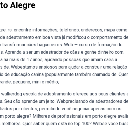
to Alegre
e, rs, encontre informações, telefones, endereços, mapa como
de adestramento em boa vista já modificou o comportamento de
em transformar cães bagunceiros. Web — curso de formação de
rs. Aprenda a ser um adestrador de cães e ganhe dinheiro com.
na há mais de 17 anos, ajudando pessoas que amam cães a
és de. Webestamos ansiosos para ajudar a construir uma relação
cílio de educação canina (popularmente também chamado de. Quer
rande, pequeno, mini e médio;
walkerdog escola de adestramento oferece aos seus clientes 
 Seu cão aprende um jeito. Webprecisando de adestradores d
aliados por clientes, permitindo você negociar apenas com os
porto alegre? Milhares de profissionais em porto alegre aval
os melhores. Quer saber quem está no top 100? Webse você bus