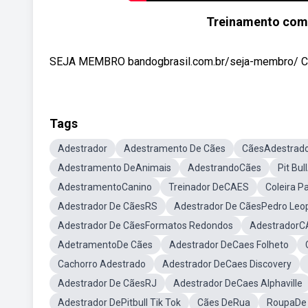
Treinamento com 
SEJA MEMBRO bandogbrasil.com.br/seja-membro/
Tags
Adestrador
Adestramento De Cães
CãesAdestrad
Adestramento DeAnimais
AdestrandoCães
Pit Bu
AdestramentoCanino
Treinador DeCAES
Coleira P
Adestrador De CãesRS
Adestrador De CãesPedro Leo
Adestrador De CãesFormatos Redondos
AdestradorC
AdetramentoDe Cães
Adestrador DeCaes Folheto
Cachorro Adestrado
Adestrador DeCaes Discovery
Adestrador De CãesRJ
Adestrador DeCaes Alphaville
Adestrador DePitbull Tik Tok
Cães DeRua
RoupaDe 