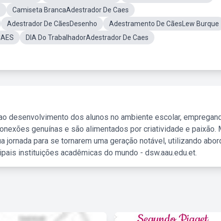
o
Camiseta BrancaAdestrador De Caes
Adestrador De CãesDesenho
Adestramento De CãesLew Burque
CAES
DIA Do TrabalhadorAdestrador De Caes
 ao desenvolvimento dos alunos no ambiente escolar, empregan
nexões genuínas e são alimentados por criatividade e paixão. 
a jornada para se tornarem uma geração notável, utilizando abo
ipais instituições acadêmicas do mundo - dsw.aau.edu.et.