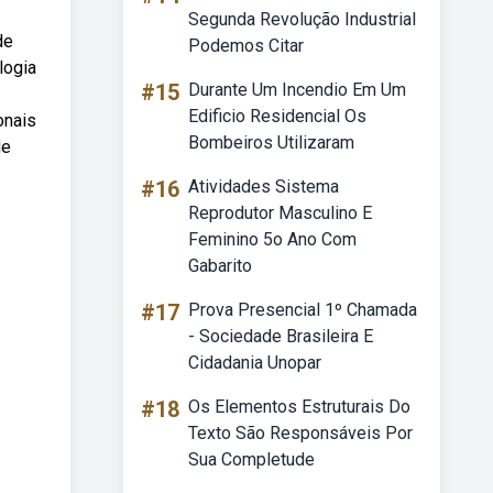
Segunda Revolução Industrial
de
Podemos Citar
logia
#15
Durante Um Incendio Em Um
Edificio Residencial Os
onais
Bombeiros Utilizaram
de
#16
Atividades Sistema
Reprodutor Masculino E
Feminino 5o Ano Com
Gabarito
#17
Prova Presencial 1º Chamada
- Sociedade Brasileira E
Cidadania Unopar
#18
Os Elementos Estruturais Do
Texto São Responsáveis Por
Sua Completude