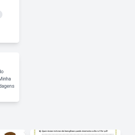
do
Minha
rdagens