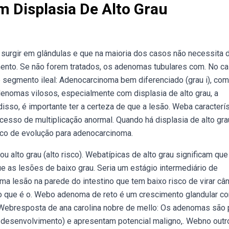
 Displasia De Alto Grau
urgir em glândulas e que na maioria dos casos não necessita 
to. Se não forem tratados, os adenomas tubulares com. No c
segmento ileal: Adenocarcinoma bem diferenciado (grau i), com
denomas vilosos, especialmente com displasia de alto grau, a
sso, é importante ter a certeza de que a lesão. Weba caracterís
cesso de multiplicação anormal. Quando há displasia de alto gra
sco de evolução para adenocarcinoma.
ou alto grau (alto risco). Webatípicas de alto grau significam qu
ue as lesões de baixo grau. Seria um estágio intermediário de
a lesão na parede do intestino que tem baixo risco de virar cân
 o que é o. Webo adenoma de reto é um crescimento glandular c
 Webresposta de ana carolina nobre de mello: Os adenomas são 
 desenvolvimento) e apresentam potencial maligno,. Webno outr