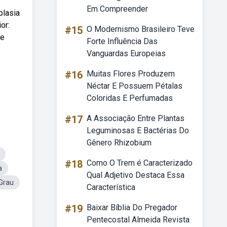
Em Compreender
plasia
or:
#15
O Modernismo Brasileiro Teve
ue
Forte Influência Das
Vanguardas Europeias
#16
Muitas Flores Produzem
Néctar E Possuem Pétalas
Coloridas E Perfumadas
#17
A Associação Entre Plantas
Leguminosas E Bactérias Do
Gênero Rhizobium
#18
Como O Trem é Caracterizado
a
Qual Adjetivo Destaca Essa
Grau
Característica
#19
Baixar Bíblia Do Pregador
Pentecostal Almeida Revista