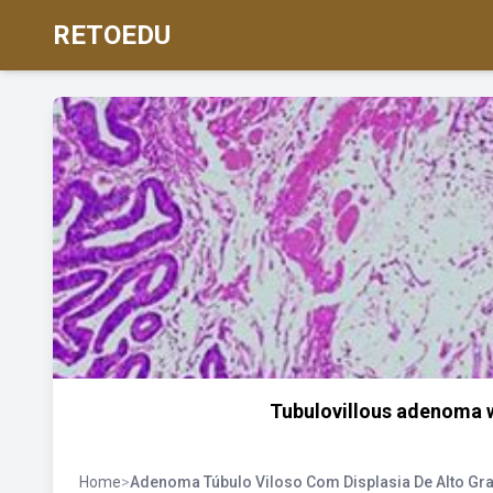
RETOEDU
Tubulovillous adenoma wi
Home
>
Adenoma Túbulo Viloso Com Displasia De Alto Gr