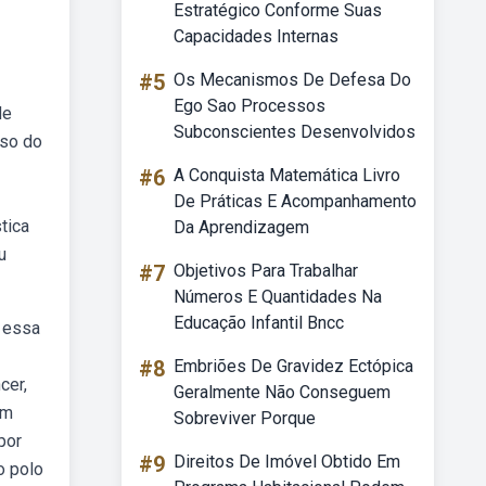
Estratégico Conforme Suas
Capacidades Internas
#5
Os Mecanismos De Defesa Do
Ego Sao Processos
de
Subconscientes Desenvolvidos
aso do
#6
A Conquista Matemática Livro
De Práticas E Acompanhamento
tica
Da Aprendizagem
u
#7
Objetivos Para Trabalhar
Números E Quantidades Na
Educação Infantil Bncc
e essa
#8
Embriões De Gravidez Ectópica
cer,
Geralmente Não Conseguem
om
Sobreviver Porque
por
#9
Direitos De Imóvel Obtido Em
o polo