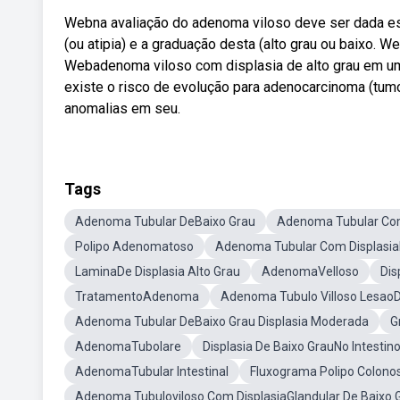
Webna avaliação do adenoma viloso deve ser dada es
(ou atipia) e a graduação desta (alto grau ou baixo.
Webadenoma viloso com displasia de alto grau em uma
existe o risco de evolução para adenocarcinoma (tum
anomalias em seu.
Tags
Adenoma Tubular DeBaixo Grau
Adenoma Tubular Com
Polipo Adenomatoso
Adenoma Tubular Com DisplasiaEp
LaminaDe Displasia Alto Grau
AdenomaVelloso
Dis
TratamentoAdenoma
Adenoma Tubulo Villoso LesaoD
Adenoma Tubular DeBaixo Grau Displasia Moderada
G
AdenomaTubolare
Displasia De Baixo GrauNo Intestin
AdenomaTubular Intestinal
Fluxograma Polipo Colono
Adenoma Tubuloviloso Com DisplasiaGlandular De Baixo 