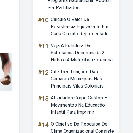
Programa Habitacional Podem
Ser Partilhados
#10
Calcule O Valor Da
Resistência Equivalente Em
Cada Circuito Representado
#11
Veja A Estrutura Da
Substância Denominada 2
Hidroxi 4 Metoxibenzofenona
#12
Cite Três Funções Das
Câmaras Municipais Nas
Principais Vilas Coloniais
#13
Atividades Corpo Gestos E
Movimentos Na Educação
Infantil Para Imprimir
#14
O Objetivo Da Pesquisa De
Clima Organizacional Consiste