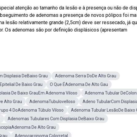
pecial atenção ao tamanho da lesão e à presença ou não de dis
 Webseguimento de adenomas a presença de novos pólipos foi mai
 lesão relativamente grande (2,5cm) deve ser ressecado, já q
or. Os adenomas são por definição displásicos (apresentam
 Displasia DeBaixo Grau
Adenoma Serra DoDe Alto Grau
itelial De Baixo Grau
O Que ÉAdenoma De Alto Gau
plasia De Baixo GrauEm Adenoma Viloso
Adenoma Tubular DeColon
e Alto Grau
AdenomaTubulovelloso
Adeno TubularCom Displasi
rupo 4 DoAdenoma Túbulo Viloso
Adenoma Tubular LesãoDe Baixo 
o
Adenomas Tubulares Com Displasia DeBaixo Grau
scopiaAdenoma De Alto Grau
Grau
Adenocarcinoma Colorretal