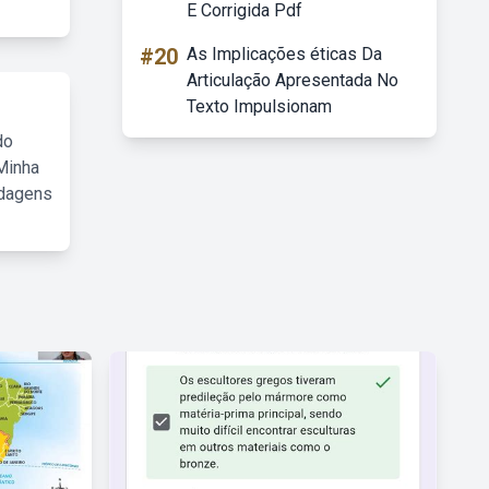
E Corrigida Pdf
#20
As Implicações éticas Da
Articulação Apresentada No
Texto Impulsionam
do
Minha
rdagens