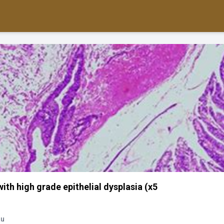
th high grade epithelial dysplasia (x5
au