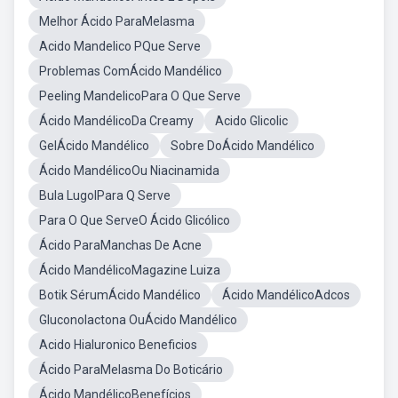
Melhor Ácido ParaMelasma
Acido Mandelico PQue Serve
Problemas ComÁcido Mandélico
Peeling MandelicoPara O Que Serve
Ácido MandélicoDa Creamy
Acido Glicolic
GelÁcido Mandélico
Sobre DoÁcido Mandélico
Ácido MandélicoOu Niacinamida
Bula LugolPara Q Serve
Para O Que ServeO Ácido Glicólico
Ácido ParaManchas De Acne
Ácido MandélicoMagazine Luiza
Botik SérumÁcido Mandélico
Ácido MandélicoAdcos
Gluconolactona OuÁcido Mandélico
Acido Hialuronico Beneficios
Ácido ParaMelasma Do Boticário
Ácido MandélicoBenefícios