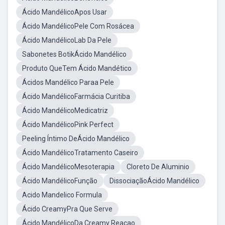
Ácido MandélicoApos Usar
Ácido MandélicoPele Com Rosácea
Ácido MandélicoLab Da Pele
Sabonetes BotikÁcido Mandélico
Produto QueTem Ácido Mandético
Ácidos Mandélico Paraa Pele
Ácido MandélicoFarmácia Curitiba
Ácido MandélicoMedicatriz
Ácido MandélicoPink Perfect
Peeling Íntimo DeÁcido Mandélico
Ácido MandélicoTratamento Caseiro
Ácido MandélicoMesoterapia
Cloreto De Aluminio
Ácido MandélicoFunção
DissociaçãoÁcido Mandélico
Acido Mandelico Formula
Ácido CreamyPra Que Serve
Ácido MandélicoDa Creamy Reaçao