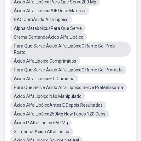
Ácido Alfa Lipóico Para Que Serve200 Mg
Ácido Alfa LipóicoPDF Dose Maxima
NAC ComÁcido Alfa Lipoico
Alpha MetabolicusPara Que Serve
Creme ContendoÁcido Alfa Lipóico
Para Que Serve Ácido Alfa LipóicoC Reme Gel Prob
Rosto
Ácido AlfaLipoico Comprimidos
Para Que Serve Ácido Alfa LipóicoC Reme Gel Prorosto
Acido Alfa LipóicoE L-Carnitina
Para Que Serve Ácido Alfa Lipóico Serve PraMelasama
Ácido AlfaLipoico Não Manipulado
Ácido Alfa LipóicoAntes E Depois Resultados
Ácido Alfa Lipóico250Mg Now Foods 120 Caps
Ácido R AlfaLipoico 650 Mg
Silimarina Ácido AlfaLipoico
Ácido AlfaLipoico Source Natural