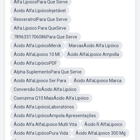
Alfa LipoicoPara Que Serve
Ácido Alfa LipóicoInjetável
ResveratrolPara Que Serve
Alfa Lipoico Para QueSirve
7896331706086Para Que Serve
Ácido Alfa LipóicoMerck
MarcasÁcido Alfa Lipóico
Ácido AlfaLipoico 10 Ml
Ácido AlfaLipoico Ampolla
Ácido Alfa LipóicoPDF
Alpha SuplementoPara Que Serve
Acido AlfaLipoico Ser Para
Ácido AlfaLipoico Marca
Conversão DoÁcido Alfa Lipóico
Coenzima Q10 MaisÁcido Alfa Lipóico
Ácido Alfa LipóicoLaboratórios
Ácido Alfa LipóicoAmpola Apresentações
Ácido Alfa AlfaLipoico Multi Vita
Ácido R AlfaLipoico
Ácido Alfa LipóicoPura Vida
Ácido AlfaLipoico 300 Mg