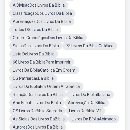
A DivisãoDos Livros Da Bíblia
ClassificaçãoDos Livros Da Bíblia
AbreviaçõesDos Livros Da Bíblia
Todos OSLivros Da Biblia
Ordem CronológicaDos Livros Da Bíblia
SiglasDos Livros Da Bíblia
73 Livros Da BíbliaCatólica
Lista DeLivros Da Bíblia
66 Livros Da BíbliaPara Imprimir
Livros Da BíbliaCatólica Em Ordem
OS PatriarcasDa Bíblia
Livros Da BíbliaEm Ordem Alfabética
RelaçãoDos Livros Da Bíblia
Livros Da BíbliaItaliana
Ano EscritoLivros Da Bíblia
Abreviação Da Bíblia
OS Livros DaBiblia Sagrada
Livros DaBiblia VT
As Siglas Dos Livros DaBiblia
Livros Da BíbliaAnimado
AutoresDos Livros Da Bíblia