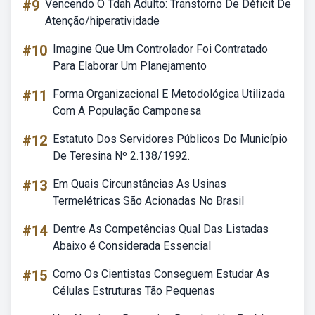
#9
Vencendo O Tdah Adulto: Transtorno De Déficit De
Atenção/hiperatividade
#10
Imagine Que Um Controlador Foi Contratado
Para Elaborar Um Planejamento
#11
Forma Organizacional E Metodológica Utilizada
Com A População Camponesa
#12
Estatuto Dos Servidores Públicos Do Município
De Teresina Nº 2.138/1992.
#13
Em Quais Circunstâncias As Usinas
Termelétricas São Acionadas No Brasil
#14
Dentre As Competências Qual Das Listadas
Abaixo é Considerada Essencial
#15
Como Os Cientistas Conseguem Estudar As
Células Estruturas Tão Pequenas