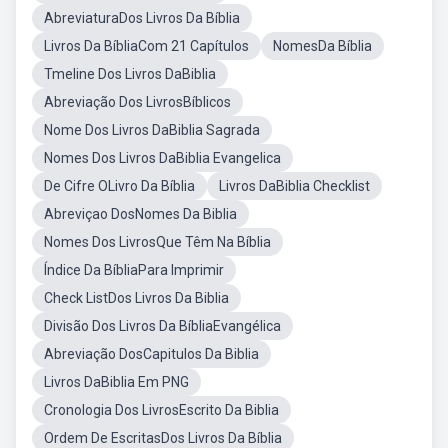
AbreviaturaDos Livros Da Bíblia
Livros Da BíbliaCom 21 Capítulos
NomesDa Bíblia
Tmeline Dos Livros DaBiblia
Abreviação Dos LivrosBíblicos
Nome Dos Livros DaBiblia Sagrada
Nomes Dos Livros DaBiblia Evangelica
De Cifre OLivro Da Bíblia
Livros DaBiblia Checklist
Abreviçao DosNomes Da Biblia
Nomes Dos LivrosQue Têm Na Bíblia
Índice Da BíbliaPara Imprimir
Check ListDos Livros Da Biblia
Divisão Dos Livros Da BíbliaEvangélica
Abreviação DosCapitulos Da Biblia
Livros DaBiblia Em PNG
Cronologia Dos LivrosEscrito Da Biblia
Ordem De EscritasDos Livros Da Bíblia