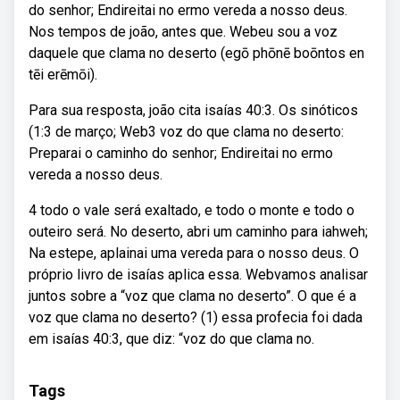
do senhor; Endireitai no ermo vereda a nosso deus.
Nos tempos de joão, antes que. Webeu sou a voz
daquele que clama no deserto (egō phōnē boōntos en
tēi erēmōi).
Para sua resposta, joão cita isaías 40:3. Os sinóticos
(1:3 de março; Web3 voz do que clama no deserto:
Preparai o caminho do senhor; Endireitai no ermo
vereda a nosso deus.
4 todo o vale será exaltado, e todo o monte e todo o
outeiro será. No deserto, abri um caminho para iahweh;
Na estepe, aplainai uma vereda para o nosso deus. O
próprio livro de isaías aplica essa. Webvamos analisar
juntos sobre a “voz que clama no deserto”. O que é a
voz que clama no deserto? (1) essa profecia foi dada
em isaías 40:3, que diz: “voz do que clama no.
Tags