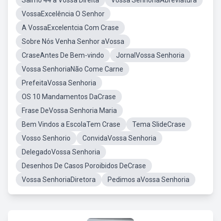
Salmo 44 a Vossa Direita
Vossa SenhoriaAbreviatura
VossaExcelência O Senhor
A VossaExcelentcia Com Crase
Sobre Nós Venha Senhor aVossa
CraseAntes De Bem-vindo
JornalVossa Senhoria
Vossa SenhoriaNão Come Carne
PrefeitaVossa Senhoria
OS 10 Mandamentos DaCrase
Frase DeVossa Senhoria Maria
Bem Vindos a EscolaTem Crase
Tema SlideCrase
Vosso Senhorio
ConvidaVossa Senhoria
DelegadoVossa Senhoria
Desenhos De Casos Poroibidos DeCrase
Vossa SenhoriaDiretora
Pedimos aVossa Senhoria