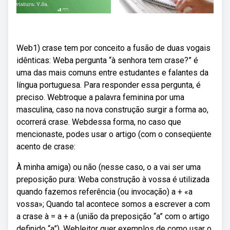
Web1) crase tem por conceito a fusão de duas vogais
idênticas: Weba pergunta “à senhora tem crase?” é
uma das mais comuns entre estudantes e falantes da
língua portuguesa. Para responder essa pergunta, é
preciso. Webtroque a palavra feminina por uma
masculina, caso na nova construção surgir a forma ao,
ocorrerá crase. Webdessa forma, no caso que
mencionaste, podes usar o artigo (com o conseqüente
acento de crase:
À minha amiga) ou não (nesse caso, o a vai ser uma
preposição pura: Weba construção à vossa é utilizada
quando fazemos referência (ou invocação) a + «a
vossa»; Quando tal acontece somos a escrever a com
a crase à = a + a (união da preposição “a” com o artigo
definido “a”). Webleitor quer exemplos de como usar o