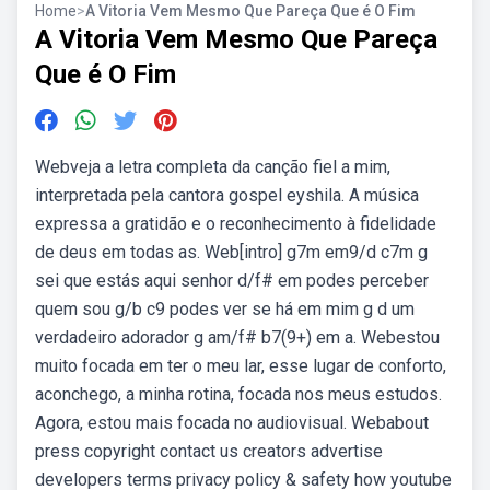
Home
>
A Vitoria Vem Mesmo Que Pareça Que é O Fim
A Vitoria Vem Mesmo Que Pareça
Que é O Fim
Webveja a letra completa da canção fiel a mim,
interpretada pela cantora gospel eyshila. A música
expressa a gratidão e o reconhecimento à fidelidade
de deus em todas as. Web[intro] g7m em9/d c7m g
sei que estás aqui senhor d/f# em podes perceber
quem sou g/b c9 podes ver se há em mim g d um
verdadeiro adorador g am/f# b7(9+) em a. Webestou
muito focada em ter o meu lar, esse lugar de conforto,
aconchego, a minha rotina, focada nos meus estudos.
Agora, estou mais focada no audiovisual. Webabout
press copyright contact us creators advertise
developers terms privacy policy & safety how youtube