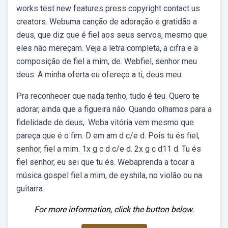
works test new features press copyright contact us
creators. Webuma canção de adoração e gratidão a
deus, que diz que é fiel aos seus servos, mesmo que
eles não mereçam. Veja a letra completa, a cifra e a
composição de fiel a mim, de. Webfiel, senhor meu
deus. A minha oferta eu ofereço a ti, deus meu.
Pra reconhecer que nada tenho, tudo é teu. Quero te
adorar, ainda que a figueira não. Quando olhamos para a
fidelidade de deus,. Weba vitória vem mesmo que
pareça que é o fim. D em am d c/e d. Pois tu és fiel,
senhor, fiel a mim. 1x g c d c/e d. 2x g c d11 d. Tu és
fiel senhor, eu sei que tu és. Webaprenda a tocar a
música gospel fiel a mim, de eyshila, no violão ou na
guitarra.
For more information, click the button below.