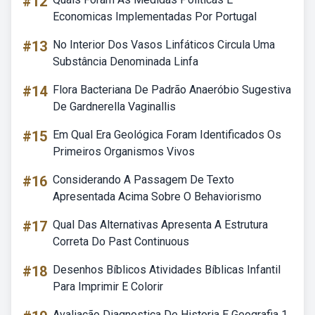
#12
Economicas Implementadas Por Portugal
#13
No Interior Dos Vasos Linfáticos Circula Uma
Substância Denominada Linfa
#14
Flora Bacteriana De Padrão Anaeróbio Sugestiva
De Gardnerella Vaginallis
#15
Em Qual Era Geológica Foram Identificados Os
Primeiros Organismos Vivos
#16
Considerando A Passagem De Texto
Apresentada Acima Sobre O Behaviorismo
#17
Qual Das Alternativas Apresenta A Estrutura
Correta Do Past Continuous
#18
Desenhos Bíblicos Atividades Bíblicas Infantil
Para Imprimir E Colorir
Avaliação Diagnostica De Historia E Geografia 1