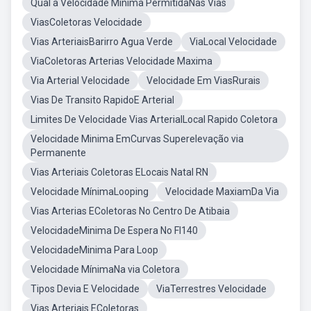
Qual a Velocidade Mínima PermitidaNas Vias
ViasColetoras Velocidade
Vias ArteriaisBarirro Agua Verde
ViaLocal Velocidade
ViaColetoras Arterias Velocidade Maxima
Via Arterial Velocidade
Velocidade Em ViasRurais
Vias De Transito RapidoE Arterial
Limites De Velocidade Vias ArterialLocal Rapido Coletora
Velocidade Minima EmCurvas Superelevação via
Permanente
Vias Arteriais Coletoras ELocais Natal RN
Velocidade MínimaLooping
Velocidade MaxiamDa Via
Vias Arterias EColetoras No Centro De Atibaia
VelocidadeMinima De Espera No Fl140
VelocidadeMinima Para Loop
Velocidade MínimaNa via Coletora
Tipos Devia E Velocidade
ViaTerrestres Velocidade
Vias Arteriais EColetoras