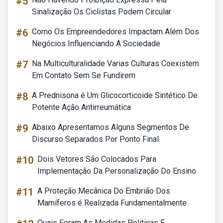
#5
Sinalização Os Ciclistas Podem Circular
#6
Como Os Empreendedores Impactam Além Dos
Negócios Influenciando A Sociedade
#7
Na Multiculturalidade Varias Culturas Coexistem
Em Contato Sem Se Fundirem
#8
A Prednisona é Um Glicocorticoide Sintético De
Potente Ação Antirreumática
#9
Abaixo Apresentamos Alguns Segmentos De
Discurso Separados Por Ponto Final
#10
Dois Vetores São Colocados Para
Implementação Da Personalização Do Ensino
#11
A Proteção Mecânica Do Embrião Dos
Mamíferos é Realizada Fundamentalmente
Quais Foram As Medidas Politicas E