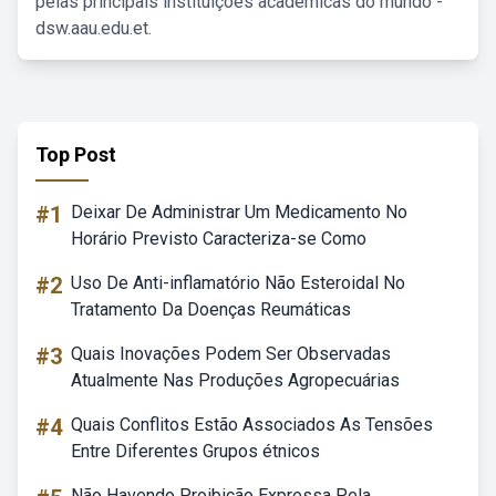
pelas principais instituições acadêmicas do mundo -
dsw.aau.edu.et.
Top Post
#1
Deixar De Administrar Um Medicamento No
Horário Previsto Caracteriza-se Como
#2
Uso De Anti-inflamatório Não Esteroidal No
Tratamento Da Doenças Reumáticas
#3
Quais Inovações Podem Ser Observadas
Atualmente Nas Produções Agropecuárias
#4
Quais Conflitos Estão Associados As Tensões
Entre Diferentes Grupos étnicos
Não Havendo Proibição Expressa Pela