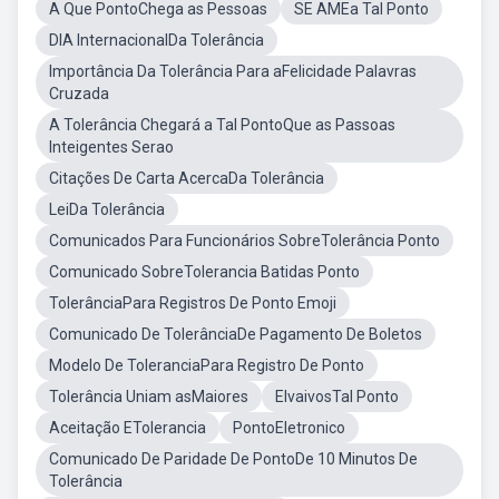
A Que PontoChega as Pessoas
SE AMEa Tal Ponto
DIA InternacionalDa Tolerância
Importância Da Tolerância Para aFelicidade Palavras
Cruzada
A Tolerância Chegará a Tal PontoQue as Passoas
Inteigentes Serao
Citações De Carta AcercaDa Tolerância
LeiDa Tolerância
Comunicados Para Funcionários SobreTolerância Ponto
Comunicado SobreTolerancia Batidas Ponto
TolerânciaPara Registros De Ponto Emoji
Comunicado De TolerânciaDe Pagamento De Boletos
Modelo De ToleranciaPara Registro De Ponto
Tolerância Uniam asMaiores
ElvaivosTal Ponto
Aceitação ETolerancia
PontoEletronico
Comunicado De Paridade De PontoDe 10 Minutos De
Tolerância