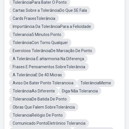
TolerânciaPara Bater O Ponto
Cartas Sobre a TolerânciaDo Que SE Fala
Cards FrasesTolerância
Importância Da TolerânciaPara a Felicidade
Tolerancia5 Minutos Ponto
TolerânciaCon Torno Qualquer
Exercícios TolerânciaDe Marcação De Ponto
A Tolerância É aHarmonia Na Diferença
Frases E Pensamentos SobreTolerância
A TolerânciaE De 40 Micras
Aviso De Bater Ponto Tolerancioa
TolerânciaMeme
TolerânciaAo Diferente
Diga Nãa Tolerancia
ToleranciaDe Batida De Ponto
Obras Que Falem SobreTolerância
ToleranciaRelógio De Ponto
Comunicado PontoEletrônico Tolerancia