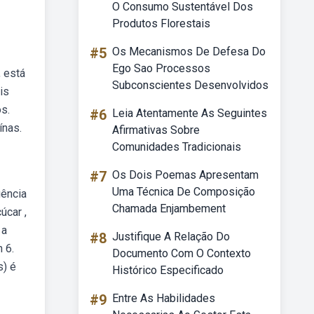
O Consumo Sustentável Dos
Produtos Florestais
#5
Os Mecanismos De Defesa Do
Ego Sao Processos
 está
Subconscientes Desenvolvidos
is
s.
#6
Leia Atentamente As Seguintes
ínas.
Afirmativas Sobre
Comunidades Tradicionais
#7
Os Dois Poemas Apresentam
Uma Técnica De Composição
uência
Chamada Enjambement
úcar ,
 a
#8
Justifique A Relação Do
 6.
Documento Com O Contexto
s) é
Histórico Especificado
#9
Entre As Habilidades