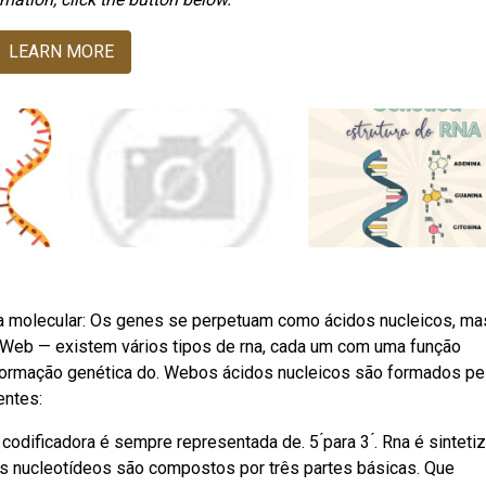
LEARN MORE
ia molecular: Os genes se perpetuam como ácidos nucleicos, ma
 Web — existem vários tipos de rna, cada um com uma função
informação genética do. Webos ácidos nucleicos são formados pe
entes:
dificadora é sempre representada de. 5 ́para 3 ́. Rna é sinteti
s nucleotídeos são compostos por três partes básicas. Que