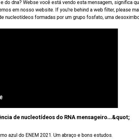
a e do dna? Webse você está vendo esta mensagem, significa q
rnos em nosso website. If you're behind a web filter, please m
de nucleotídeos formadas por um grupo fosfato, uma desoxirrib
ncia de nucleotídeos do RNA mensageiro...&quot;
erno azul do ENEM 2021. Um abraço e bons estudos.