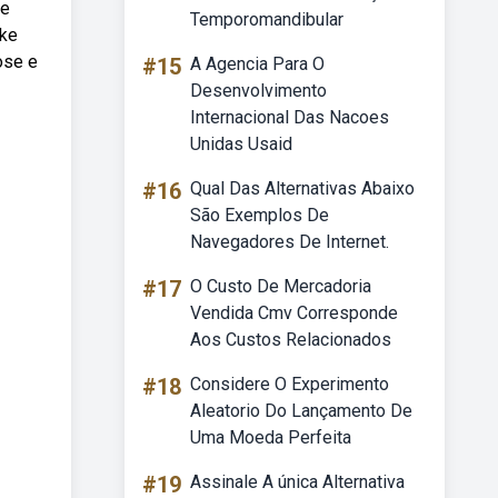
ue
Temporomandibular
ake
ose e
#15
A Agencia Para O
Desenvolvimento
Internacional Das Nacoes
Unidas Usaid
#16
Qual Das Alternativas Abaixo
São Exemplos De
Navegadores De Internet.
#17
O Custo De Mercadoria
Vendida Cmv Corresponde
Aos Custos Relacionados
#18
Considere O Experimento
Aleatorio Do Lançamento De
Uma Moeda Perfeita
#19
Assinale A única Alternativa