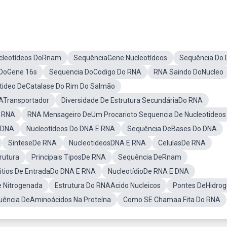
cleotídeos DoRnam
SequênciaGene Nucleotídeos
Sequência Do
 DoGene 16s
Sequencia DoCodigo Do RNA
RNA Saindo DoNucleo
tideo DeCatalase Do Rim Do Salmão
NATransportador
Diversidade De Estrutura SecundáriaDo RNA
 RNA
RNA Mensageiro DeUm Procarioto Sequencia De Nucleotideos
 DNA
Nucleotídeos Do DNA E RNA
Sequência DeBases Do DNA
SinteseDe RNA
NucleotideosDNA E RNA
CelulasDe RNA
rutura
Principais TiposDe RNA
Sequência DeRnam
itios De EntradaDo DNA E RNA
NucleotídioDe RNA E DNA
 Nitrogenada
Estrutura Do RNAAcido Nucleicos
Pontes DeHidrog
uência DeAminoácidos Na Proteína
Como SE Chamaa Fita Do RNA