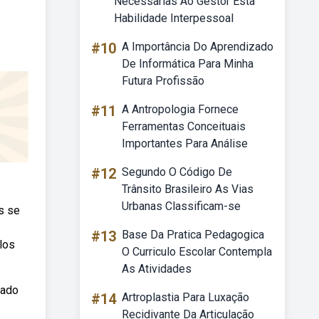
Necessarias Ao Gestor Esta
Habilidade Interpessoal
#10
A Importância Do Aprendizado
De Informática Para Minha
Futura Profissão
#11
A Antropologia Fornece
Ferramentas Conceituais
Importantes Para Análise
#12
Segundo O Código De
Trânsito Brasileiro As Vias
Urbanas Classificam-se
s se
#13
Base Da Pratica Pedagogica
los
O Curriculo Escolar Contempla
As Atividades
zado
#14
Artroplastia Para Luxação
Recidivante Da Articulação