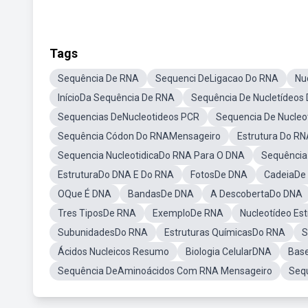
Tags
Sequência De RNA
Sequenci DeLigacao Do RNA
Nu
InícioDa Sequência De RNA
Sequência De Nucletídeos
Sequencias DeNucleotideos PCR
Sequencia De Nucleo
Sequência Códon Do RNAMensageiro
Estrutura Do R
Sequencia NucleotidicaDo RNA Para O DNA
Sequência
EstruturaDo DNA E Do RNA
FotosDe DNA
CadeiaDe
OQue É DNA
BandasDe DNA
A DescobertaDo DNA
Tres TiposDe RNA
ExemploDe RNA
Nucleotídeo Est
SubunidadesDo RNA
Estruturas QuímicasDo RNA
S
Ácidos Nucleicos Resumo
Biologia CelularDNA
Base
Sequência DeAminoácidos Com RNA Mensageiro
Seq