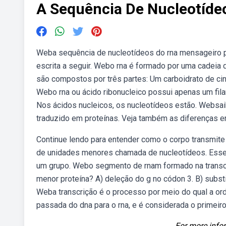
A Sequência De Nucleotíde
Weba sequência de nucleotídeos do rna mensageiro p
escrita a seguir. Webo rna é formado por uma cadeia
são compostos por três partes: Um carboidrato de ci
Webo rna ou ácido ribonucleico possui apenas um fila
Nos ácidos nucleicos, os nucleotídeos estão. Websai
traduzido em proteínas. Veja também as diferenças en
Continue lendo para entender como o corpo transmit
de unidades menores chamada de nucleotídeos. Esses 
um grupo. Webo segmento de rnam formado na transcr
menor proteína? A) deleção do g no códon 3. B) substi
Weba transcrição é o processo por meio do qual a or
passada do dna para o rna, e é considerada o primeiro
For more infor