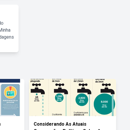
do
Minha
rdagens
s
Considerando As Atuais