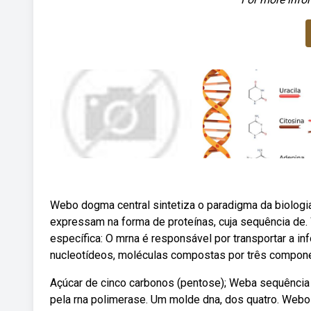
Webo dogma central sintetiza o paradigma da biolog
expressam na forma de proteínas, cuja sequência de.
específica: O mrna é responsável por transportar a 
nucleotídeos, moléculas compostas por três compon
Açúcar de cinco carbonos (pentose); Weba sequência co
pela rna polimerase. Um molde dna, dos quatro. Webo