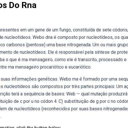
os Do Rna
resentes em um gene de um fungo, constituída de sete códons,
 de nucleotídeos. Webo dna é composto por nucleotídeos, os qua
nco carbonos (pentose) uma base nitrogenada. Um ou mais grupo
mento de nucleotídeos. Ele é responsável pela síntese de prote
ba o que é rna mensageiro, como ele é transcrito, processado e
tre rna mensageiro procariótico e eucariótico.
e suas informações genéticas. Webo rna é formado por uma seq
nucleotídeos são compostos por três partes principais: Um aç
ição terá a sequência de bases: Web — qual mutação produzirá
tuição de c por u no códon 4. C) substituição de g por c no códon
dem de nucleotídeos (reconhecidos por suas bases nitrogenada
.
mation, click the button below.