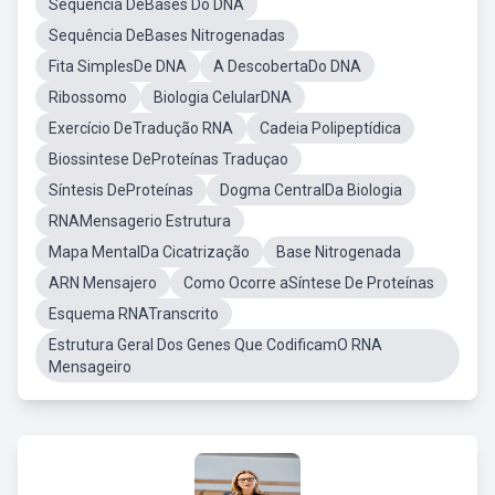
Sequência DeBases Do DNA
Sequência DeBases Nitrogenadas
Fita SimplesDe DNA
A DescobertaDo DNA
Ribossomo
Biologia CelularDNA
Exercício DeTradução RNA
Cadeia Polipeptídica
Biossintese DeProteínas Traduçao
Síntesis DeProteínas
Dogma CentralDa Biologia
RNAMensagerio Estrutura
Mapa MentalDa Cicatrização
Base Nitrogenada
ARN Mensajero
Como Ocorre aSíntese De Proteínas
Esquema RNATranscrito
Estrutura Geral Dos Genes Que CodificamO RNA
Mensageiro