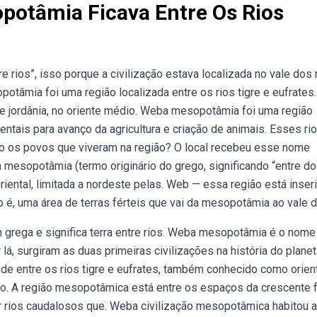
otâmia Ficava Entre Os Rios
rios”, isso porque a civilização estava localizada no vale dos 
potâmia foi uma região localizada entre os rios tigre e eufrates.
ã e jordânia, no oriente médio. Weba mesopotâmia foi uma região
mentais para avanço da agricultura e criação de animais. Esses ri
o os povos que viveram na região? O local recebeu esse nome
 a mesopotâmia (termo originário do grego, significando “entre do
riental, limitada a nordeste pelas. Web — essa região está inser
o é, uma área de terras férteis que vai da mesopotâmia ao vale d
 grega e significa terra entre rios. Weba mesopotâmia é o nom
 lá, surgiram as duas primeiras civilizações na história do plane
de entre os rios tigre e eufrates, também conhecido como orien
do. A região mesopotâmica está entre os espaços da crescente fé
r rios caudalosos que. Weba civilização mesopotâmica habitou a