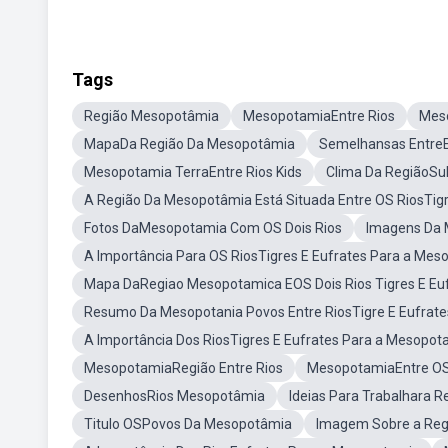
Tags
Região Mesopotâmia
MesopotamiaEntre Rios
Meso
MapaDa Região Da Mesopotâmia
Semelhansas EntreE
Mesopotamia TerraEntre Rios Kids
Clima Da RegiãoSu
A Região Da Mesopotâmia Está Situada Entre OS RiosTigre
Fotos DaMesopotamia Com OS Dois Rios
Imagens Da 
A Importância Para OS RiosTigres E Eufrates Para a Me
Mapa DaRegiao Mesopotamica EOS Dois Rios Tigres E Eu
Resumo Da Mesopotania Povos Entre RiosTigre E Eufrate
A Importância Dos RiosTigres E Eufrates Para a Mesopot
MesopotamiaRegião Entre Rios
MesopotamiaEntre OS
DesenhosRios Mesopotâmia
Ideias Para Trabalhara 
Titulo OSPovos Da Mesopotâmia
Imagem Sobre a Regi