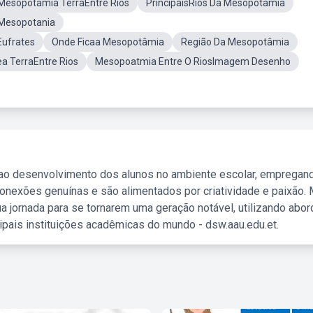
Mesopotâmia TerraEntre Rios
PrincipaisRios Da Mesopotâmia
Mesopotania
Eufrates
Onde Ficaa Mesopotâmia
Região Da Mesopotâmia
 TerraEntre Rios
Mesopoatmia Entre O RiosImagem Desenho
 ao desenvolvimento dos alunos no ambiente escolar, empregan
nexões genuínas e são alimentados por criatividade e paixão. 
a jornada para se tornarem uma geração notável, utilizando abo
ipais instituições acadêmicas do mundo - dsw.aau.edu.et.