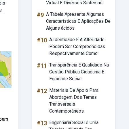
Virtual E Diversos Sistemas
ois
s.
#9
A Tabela Apresenta Algumas
Características E Aplicações De
Alguns ácidos
#10
A Identidade E A Alteridade
Podem Ser Compreendidas
Respectivamente Como:
#11
Transparência E Qualidade Na
Gestão Pública Cidadania E
Equidade Social
#12
Materiais De Apoio Para
Abordagem Dos Temas
Transversais
Contemporâneos
 bem
#13
Engenharia Social é Uma