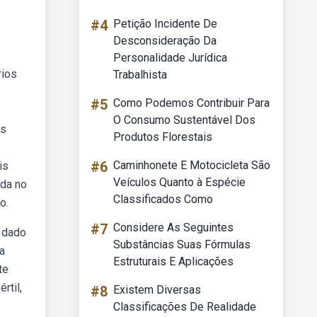
#4
Petição Incidente De
Desconsideração Da
Personalidade Jurídica
rios
Trabalhista
#5
Como Podemos Contribuir Para
O Consumo Sustentável Dos
os
Produtos Florestais
#6
Caminhonete E Motocicleta São
is
Veículos Quanto à Espécie
ida no
Classificados Como
o.
#7
Considere As Seguintes
e dado
Substâncias Suas Fórmulas
ta
Estruturais E Aplicações
te
rtil,
#8
Existem Diversas
Classificações De Realidade