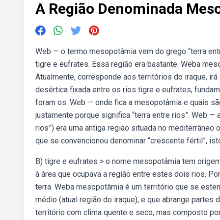
A Região Denominada Mesop
Web — o termo mesopotâmia vem do grego “terra entre 
tigre e eufrates. Essa região era bastante. Weba meso
Atualmente, corresponde aos territórios do iraque, ir
desértica fixada entre os rios tigre e eufrates, funda
foram os. Web — onde fica a mesopotâmia e quais sã
justamente porque significa “terra entre rios”. Web —
rios”) era uma antiga região situada no mediterrâneo o
que se convencionou denominar “crescente fértil”, ist
B) tigre e eufrates > o nome mesopotâmia tem origem
à área que ocupava a região entre estes dois rios. Por
terra. Weba mesopotâmia é um território que se esten
médio (atual região do iraque), e que abrange partes 
território com clima quente e seco, mas composto po