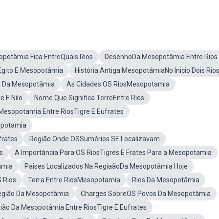
potâmia Fica EntreQuais Rios
DesenhoDa Mesopotâmia Entre Rios
gito E Mesopotâmia
História Antiga MesopotâmiaNo Inicio Dois Rio
l Da Mesopotâmia
As Cidades OS RiosMesopotamia
 E Nilo
Nome Que Significa TerreEntre Rios
Mesopotamia Entre RiosTigre E Eufrates
sopotamia
frates
Região Onde OSSumérios SE Localizavam
s
A Importância Para OS RiosTigres E Frates Para a Mesopotamia
amia
Paises Localizados Na RegiaãoDa Mesopotâmia Hoje
 Rios
Terra Entre RiosMesopotamia
Rios Da Mesopotâmia
Região Da Mesopotâmia
Charges SobreOS Povos Da Mesopotâmia
ão Da Mesopotâmia Entre RiosTigre E Eufrates