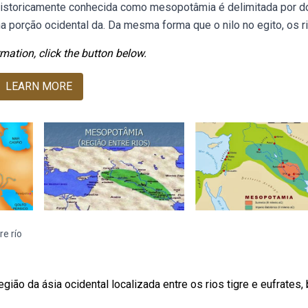
o historicamente conhecida como mesopotâmia é delimitada por d
 na porção ocidental da. Da mesma forma que o nilo no egito, os ri
mation, click the button below.
LEARN MORE
e río
o da ásia ocidental localizada entre os rios tigre e eufrates,