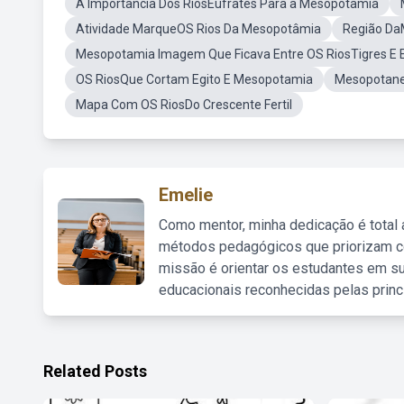
A Importância Dos RiosEufrates Para a Mesopotamia
Atividade MarqueOS Rios Da Mesopotâmia
Região Da
Mesopotamia Imagem Que Ficava Entre OS RiosTigres E 
OS RiosQue Cortam Egito E Mesopotamia
Mesopotanea
Mapa Com OS RiosDo Crescente Fertil
Emelie
Como mentor, minha dedicação é total
métodos pedagógicos que priorizam co
missão é orientar os estudantes em su
educacionais reconhecidas pelas princ
Related Posts