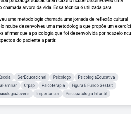
Weba psicóloga educacional ncazelo ncube desenvolveu uma
 chamada árvore da vida. Essa técnica é utilizada para.
eu uma metodologia chamada uma jornada de reflexão cultural
azelo ncube desenvolveu uma metodologia que propõe um exercíc
s afirmar que a psicologia que foi desenvolvida por ncazelo nc
pectos do paciente a partir.
Escola
SerEducacional
Psicologo
PsicologiaEducativa
iaFamiliar
Crpsp
Psicoterapia
Figura E Fundo Gestalt
PsicologiaJovens
Importancia
Psicopatologia Infantil