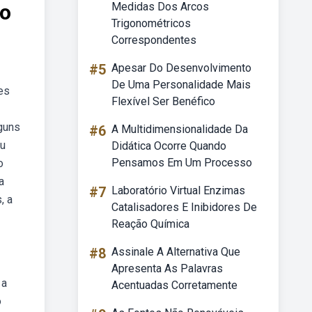
ão
Medidas Dos Arcos
Trigonométricos
Correspondentes
#5
Apesar Do Desenvolvimento
De Uma Personalidade Mais
es
Flexível Ser Benéfico
guns
#6
A Multidimensionalidade Da
eu
Didática Ocorre Quando
Pensamos Em Um Processo
o
a
#7
Laboratório Virtual Enzimas
, a
Catalisadores E Inibidores De
Reação Química
#8
Assinale A Alternativa Que
Apresenta As Palavras
 a
Acentuadas Corretamente
o