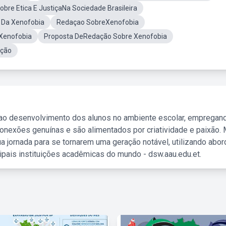
obre Etica E JustiçaNa Sociedade Brasileira
o Da Xenofobia
Redaçao SobreXenofobia
Xenofobia
Proposta DeRedação Sobre Xenofobia
ação
 ao desenvolvimento dos alunos no ambiente escolar, empregan
nexões genuínas e são alimentados por criatividade e paixão. 
a jornada para se tornarem uma geração notável, utilizando abo
ipais instituições acadêmicas do mundo - dsw.aau.edu.et.