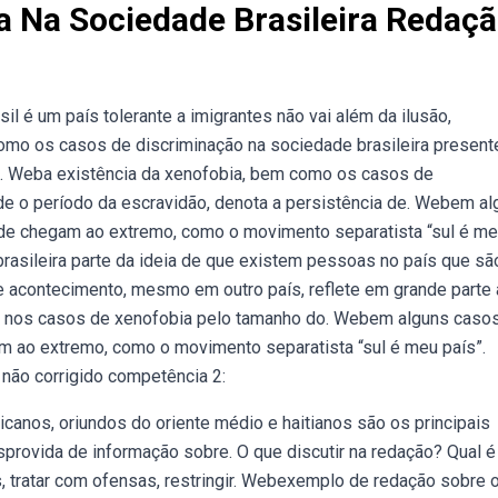
a Na Sociedade Brasileira Redaç
sil é um país tolerante a imigrantes não vai além da ilusão,
omo os casos de discriminação na sociedade brasileira present
a. Weba existência da xenofobia, bem como os casos de
de o período da escravidão, denota a persistência de. Webem al
dade chegam ao extremo, como o movimento separatista “sul é m
rasileira parte da ideia de que existem pessoas no país que sã
acontecimento, mesmo em outro país, reflete em grande parte 
to nos casos de xenofobia pelo tamanho do. Webem alguns casos
am ao extremo, como o movimento separatista “sul é meu país”.
 não corrigido competência 2:
canos, oriundos do oriente médio e haitianos são os principais
sprovida de informação sobre. O que discutir na redação? Qual é
, tratar com ofensas, restringir. Webexemplo de redação sobre 