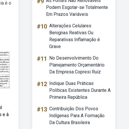
#9
As Fontes Não Renováveis
ia é o
Podem Esgotar-se Totalmente
Em Prazos Variáveis
#10
Alterações Celulares
Benignas Reativas Ou
Reparativas Inflamação é
Grave
#11
No Desenvolvimento Do
Planejamento Orçamentário
Da Empresa Copresi Ruiz
#12
Indique Duas Práticas
Políticas Existentes Durante A
Primeira República
l
#13
Contribuição Dos Povos
s e à
Indígenas Para A Formação
Da Cultura Brasileira