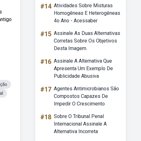
#14
Atividades Sobre Misturas
s
Homogêneas E Heterogêneas
antigo
4o Ano - Acessaber
#15
Assinale As Duas Alternativas
Corretas Sobre Os Objetivos
Desta Imagem.
#16
Assinale A Alternativa Que
Apresenta Um Exemplo De
Publicidade Abusiva
ação
#17
Agentes Antimicrobianos São
al
Compostos Capazes De
Impedir O Crescimento
#18
Sobre O Tribunal Penal
Internacional Assinale A
Alternativa Incorreta