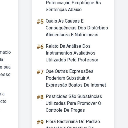
Potenciação Simplifique As
Sentenças Abaixo
#5
Quais As Causas E
Consequências Dos Distúrbios
Alimentares E Nutricionais
#6
Relato Da Análise Dos
 macio
Instrumentos Avaliativos
da
Utilizados Pelo Professor
e sua
#7
Que Outras Expressões
acesso
Poderiam Substituir A
Expressão Boatos De Internet
m a
#8
Pesticidas São Substâncias
ecto
Utilizadas Para Promover O
m
Controle De Pragas
#9
Flora Bacteriana De Padrão