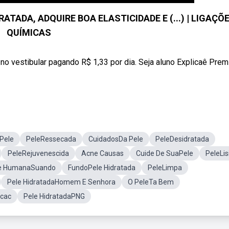
TADA, ADQUIRE BOA ELASTICIDADE E (...) | LIGAÇÕ
QUÍMICAS
no vestibular pagando R$ 1,33 por dia. Seja aluno Explicaê Pre
Pele
PeleRessecada
CuidadosDa Pele
PeleDesidratada
PeleRejuvenescida
Acne Causas
Cuide De SuaPele
PeleLis
e HumanaSuando
FundoPele Hidratada
PeleLimpa
Pele HidratadaHomem E Senhora
O PeleTa Bem
ecac
Pele HidratadaPNG