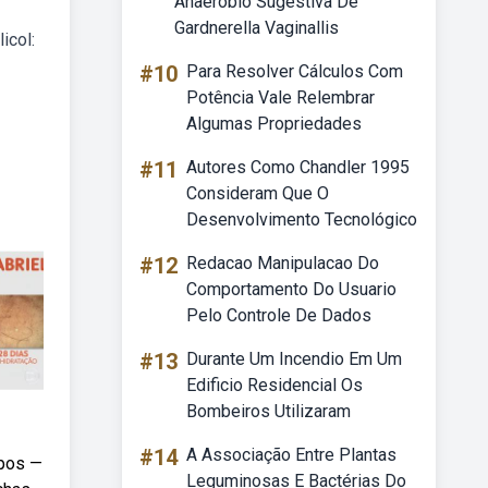
Anaeróbio Sugestiva De
Gardnerella Vaginallis
icol:
#10
Para Resolver Cálculos Com
Potência Vale Relembrar
Algumas Propriedades
#11
Autores Como Chandler 1995
Consideram Que O
Desenvolvimento Tecnológico
#12
Redacao Manipulacao Do
Comportamento Do Usuario
Pelo Controle De Dados
#13
Durante Um Incendio Em Um
Edificio Residencial Os
Bombeiros Utilizaram
#14
A Associação Entre Plantas
spos —
Leguminosas E Bactérias Do