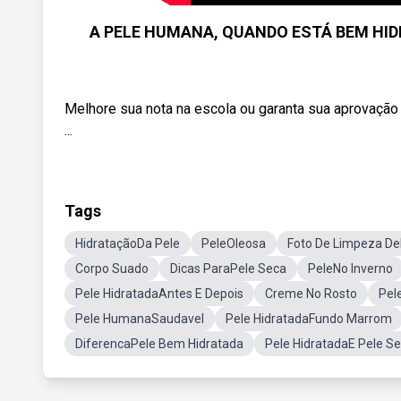
A PELE HUMANA, QUANDO ESTÁ BEM HIDRA
Melhore sua nota na escola ou garanta sua aprovação 
...
Tags
HidrataçãoDa Pele
PeleOleosa
Foto De Limpeza De
Corpo Suado
Dicas ParaPele Seca
PeleNo Inverno
Pele HidratadaAntes E Depois
Creme No Rosto
Pel
Pele HumanaSaudavel
Pele HidratadaFundo Marrom
DiferencaPele Bem Hidratada
Pele HidratadaE Pele S