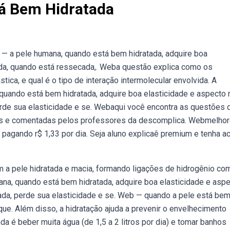
á Bem Hidratada
 — a pele humana, quando está bem hidratada, adquire boa
ida, quando está ressecada,. Weba questão explica como os
ica, e qual é o tipo de interação intermolecular envolvida. A
 quando está bem hidratada, adquire boa elasticidade e aspecto
erde sua elasticidade e se. Webaqui você encontra as questões 
das e comentadas pelos professores da descomplica. Webmelhor
r pagando r$ 1,33 por dia. Seja aluno explicaê premium e tenha 
a pele hidratada e macia, formando ligações de hidrogênio co
ana, quando está bem hidratada, adquire boa elasticidade e asp
ada, perde sua elasticidade e se. Web — quando a pele está be
oque. Além disso, a hidratação ajuda a prevenir o envelhecimento
 é beber muita água (de 1,5 a 2 litros por dia) e tomar banhos