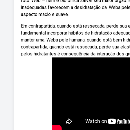
foto: Web — nem é tão difícil salvar seu maior órgão
inadequadas favorecem a desidratação da. Weba pele 
aspecto macio e suave.
Em contrapartida, quando está ressecada, perde sua el
fundamental incorporar hábitos de hidratação adequad
manter uma. Weba pele humana, quando está bem hidra
contrapartida, quando está ressecada, perde sua elas
pelos hidratantes é consequência da interação dos g