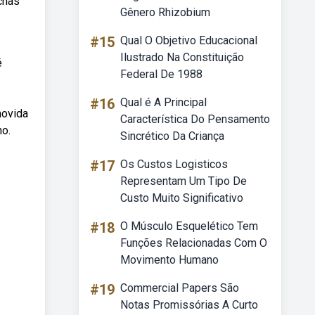
chas
Gênero Rhizobium
#15
Qual O Objetivo Educacional
Ilustrado Na Constituição
é
Federal De 1988
#16
Qual é A Principal
movida
Característica Do Pensamento
no.
Sincrético Da Criança
#17
Os Custos Logisticos
Representam Um Tipo De
Custo Muito Significativo
#18
O Músculo Esquelético Tem
Funções Relacionadas Com O
Movimento Humano
#19
Commercial Papers São
Notas Promissórias A Curto