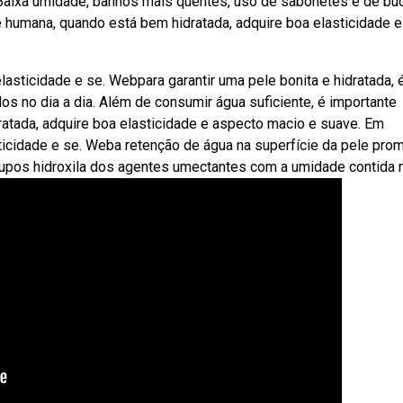
. Baixa umidade, banhos mais quentes, uso de sabonetes e de bu
humana, quando está bem hidratada, adquire boa elasticidade e
asticidade e se. Webpara garantir uma pele bonita e hidratada, 
os no dia a dia. Além de consumir água suficiente, é importante
tada, adquire boa elasticidade e aspecto macio e suave. Em
ticidade e se. Weba retenção de água na superfície da pele pro
rupos hidroxila dos agentes umectantes com a umidade contida 