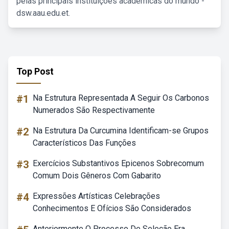
pelas principais instituições acadêmicas do mundo -
dsw.aau.edu.et.
Top Post
#1
Na Estrutura Representada A Seguir Os Carbonos
Numerados São Respectivamente
#2
Na Estrutura Da Curcumina Identificam-se Grupos
Característicos Das Funções
#3
Exercícios Substantivos Epicenos Sobrecomum
Comum Dois Gêneros Com Gabarito
#4
Expressões Artísticas Celebrações
Conhecimentos E Ofícios São Considerados
Anteriormente O Processo De Seleção Era