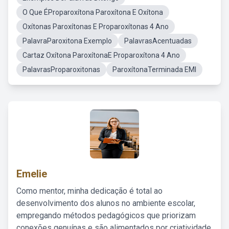
O Que ÉProparoxítona Paroxítona E Oxítona
Oxítonas Paroxítonas E Proparoxítonas 4 Ano
PalavraParoxitona Exemplo
PalavrasAcentuadas
Cartaz Oxítona ParoxítonaE Proparoxítona 4 Ano
PalavrasProparoxitonas
ParoxítonaTerminada EMI
Emelie
Como mentor, minha dedicação é total ao
desenvolvimento dos alunos no ambiente escolar,
empregando métodos pedagógicos que priorizam
conexões genuínas e são alimentados por criatividade