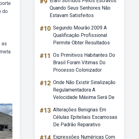
#9
Eram Sofridos Pelos Escravos
porte
Quando Seus Senhores Não
o do
Estavam Satisfeitos
#10
Segundo Mourão 2009 A
Qualificação Profissional
Permite Obter Resultados
s as
 meta
#11
Os Primitivos Habitantes Do
Brasil Foram Vítimas Do
Processo Colonizador
#12
Onde Não Existir Sinalização
Regulamentadora A
Velocidade Máxima Será De
#13
Alterações Benignas Em
Células Epiteliais Escamosas
De Padrão Reparativo
#14
Expressões Numéricas Com