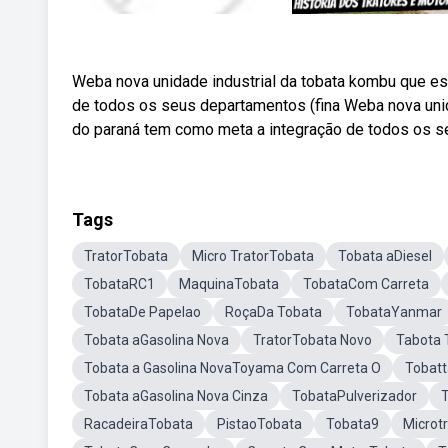
Weba nova unidade industrial da tobata kombu que es
de todos os seus departamentos (fina Weba nova unid
do paraná tem como meta a integração de todos os s
Tags
TratorTobata
Micro TratorTobata
Tobata aDiesel
TobataRC1
MaquinaTobata
TobataCom Carreta
TobataDe Papelao
RoçaDa Tobata
TobataYanmar
Tobata aGasolina Nova
TratorTobata Novo
Tabota 
Tobata a Gasolina NovaToyama Com Carreta O
Tobat
Tobata aGasolina Nova Cinza
TobataPulverizador
T
RacadeiraTobata
PistaoTobata
Tobata9
Microt