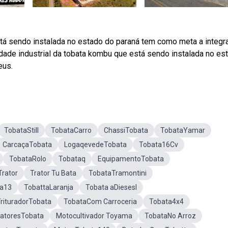
tá sendo instalada no estado do paraná tem como meta a integr
ade industrial da tobata kombu que está sendo instalada no es
eus.
TobataStill
TobataCarro
ChassiTobata
TobataYamar
CarcaçaTobata
LogaqevedeTobata
Tobata16Cv
TobataRolo
Tobataq
EquipamentoTobata
Trator
Trator Tu Bata
TobataTramontini
ta13
TobattaLaranja
Tobata aDiesesl
rituradorTobata
TobataCom Carroceria
Tobata4x4
ratoresTobata
Motocultivador Toyama
TobataNo Arroz