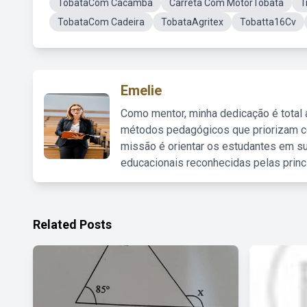
TobataCom Cacamba
Carreta Com MotorTobata
T
TobataCom Cadeira
TobataAgritex
Tobatta16Cv
Emelie
Como mentor, minha dedicação é total
métodos pedagógicos que priorizam co
missão é orientar os estudantes em su
educacionais reconhecidas pelas princ
Related Posts