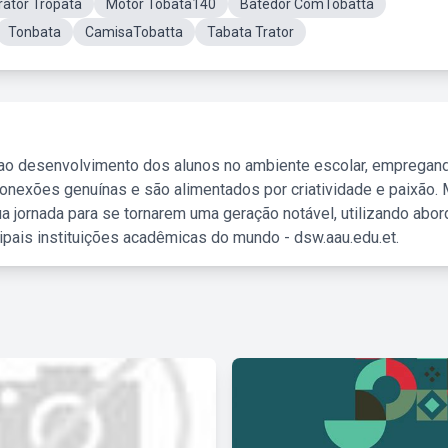
rator Tropata
Motor Tobata140
Batedor ComTobatta
Tonbata
CamisaTobatta
Tabata Trator
 ao desenvolvimento dos alunos no ambiente escolar, empregan
nexões genuínas e são alimentados por criatividade e paixão. 
a jornada para se tornarem uma geração notável, utilizando abo
ipais instituições acadêmicas do mundo - dsw.aau.edu.et.