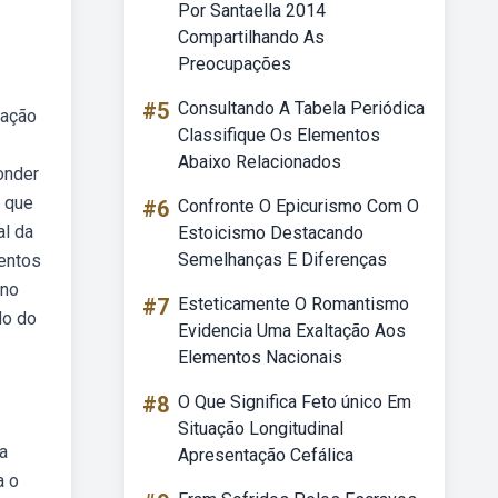
Por Santaella 2014
Compartilhando As
Preocupações
#5
Consultando A Tabela Periódica
ração
Classifique Os Elementos
Abaixo Relacionados
onder
u que
#6
Confronte O Epicurismo Com O
al da
Estoicismo Destacando
Semelhanças E Diferenças
entos
 no
#7
Esteticamente O Romantismo
do do
Evidencia Uma Exaltação Aos
Elementos Nacionais
#8
O Que Significa Feto único Em
Situação Longitudinal
a
Apresentação Cefálica
a o