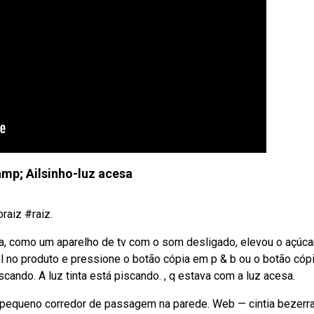
amp; Ailsinho-luz acesa
raiz #raiz.
a, como um aparelho de tv com o som desligado, elevou o açúca
l no produto e pressione o botão cópia em p & b ou o botão cóp
iscando. A luz tinta está piscando. , q estava com a luz acesa.
 pequeno corredor de passagem na parede. Web — cintia bezerra