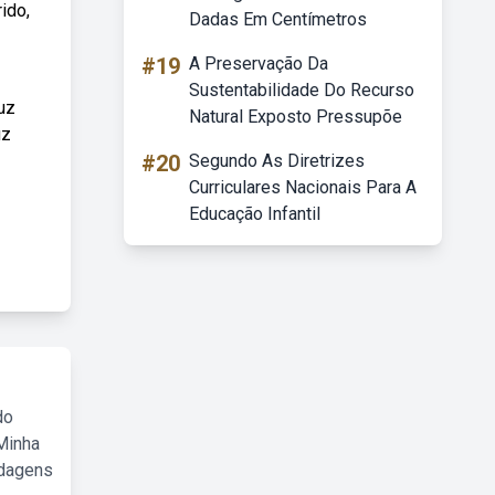
ido,
Dadas Em Centímetros
#19
A Preservação Da
Sustentabilidade Do Recurso
uz
Natural Exposto Pressupõe
uz
#20
Segundo As Diretrizes
Curriculares Nacionais Para A
Educação Infantil
do
Minha
rdagens