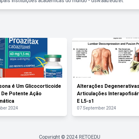
ipais instituições acadêmicas do mundo - dsw.aau.edu.et.
sona é Um Glicocorticoide
Alterações Degenerativa
o De Potente Ação
Articulações Interapofisár
mática
E L5-s1
ber 2024
07 September 2024
Copyright © 2024
RETOEDU