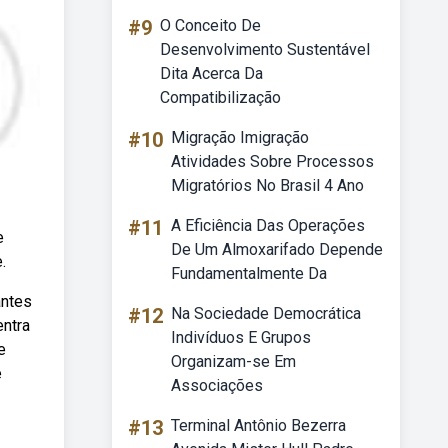
#9
O Conceito De
Desenvolvimento Sustentável
Dita Acerca Da
Compatibilização
#10
Migração Imigração
Atividades Sobre Processos
Migratórios No Brasil 4 Ano
#11
A Eficiência Das Operações
e
De Um Almoxarifado Depende
.
Fundamentalmente Da
antes
#12
Na Sociedade Democrática
entra
Indivíduos E Grupos
e
Organizam-se Em
e
Associações
#13
Terminal Antônio Bezerra