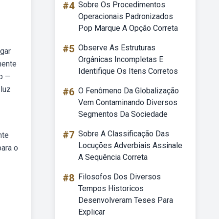
#4
Sobre Os Procedimentos
Operacionais Padronizados
Pop Marque A Opção Correta
#5
Observe As Estruturas
gar
Orgânicas Incompletas E
mente
Identifique Os Itens Corretos
eb —
 luz
#6
O Fenômeno Da Globalização
Vem Contaminando Diversos
Segmentos Da Sociedade
#7
Sobre A Classificação Das
nte
Locuções Adverbiais Assinale
para o
A Sequência Correta
#8
Filosofos Dos Diversos
Tempos Historicos
Desenvolveram Teses Para
Explicar