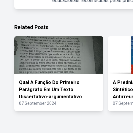
educacionais reconhecidas pelas princ
Related Posts
Qual A Função Do Primeiro
A Predni
Parágrafo Em Um Texto
Sintétic
Dissertativo-argumentativo
Antirreu
07 September 2024
07 Septem