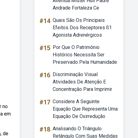
Avenida Mister Hull Padre
Andrade Fortaleza Ce
#14
Quais São Os Principais
Efeitos Dos Receptores ß1
Agonista Adrenérgicos
#15
Por Que O Patrimônio
Histórico Necessita Ser
Preservado Pela Humanidade
#16
Discriminação Visual
Atividades De Atenção E
Concentração Para Imprimir
#17
Considere A Seguinte
r no
Equação Que Representa Uma
ia em
Equação De Oxirredução
#18
Analisando O Triângulo
, de
Retângulo Com Suas Medidas