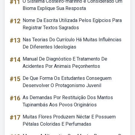
#11
O Sistema Costeiro-marinho é Considerado Um
Bioma Explique Sua Resposta
#12
Nome Da Escrita Utilizada Pelos Egípcios Para
Registrar Textos Sagrados
#13
Nas Teorias Do Currículo Há Muitas Influências
De Diferentes Ideologias
#14
Manual De Diagnóstico E Tratamento De
Acidentes Por Animais Peçonhentos
#15
De Que Forma Os Estudantes Conseguem
Desenvolver O Protagonismo Juvenil
#16
As Demandas Por Restituição Dos Mantos
Tupinambás Aos Povos Originários
#17
Muitas Flores Produzem Néctar E Possuem
Pétalas Coloridas E Perfumadas