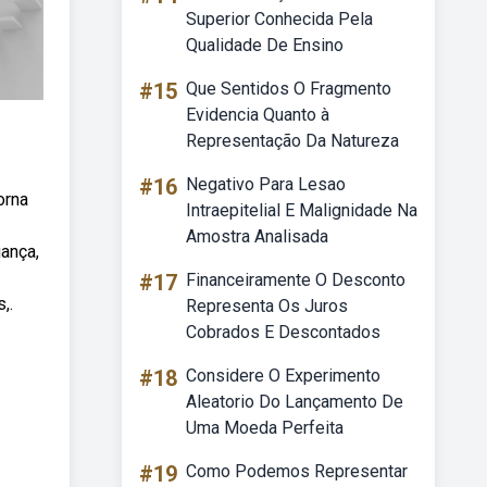
Superior Conhecida Pela
Qualidade De Ensino
#15
Que Sentidos O Fragmento
Evidencia Quanto à
Representação Da Natureza
#16
Negativo Para Lesao
orna
Intraepitelial E Malignidade Na
Amostra Analisada
iança,
#17
Financeiramente O Desconto
,.
Representa Os Juros
Cobrados E Descontados
#18
Considere O Experimento
Aleatorio Do Lançamento De
Uma Moeda Perfeita
#19
Como Podemos Representar