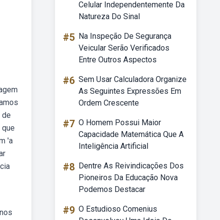
Celular Independentemente Da
Natureza Do Sinal
#5
Na Inspeção De Segurança
Veicular Serão Verificados
Entre Outros Aspectos
#6
Sem Usar Calculadora Organize
uagem
As Seguintes Expressões Em
ejamos
Ordem Crescente
s de
#7
O Homem Possui Maior
a que
Capacidade Matemática Que A
m 'a
Inteligência Artificial
ar
#8
Dentre As Reivindicações Dos
cia
Pioneiros Da Educação Nova
Podemos Destacar
#9
O Estudioso Comenius
 nos