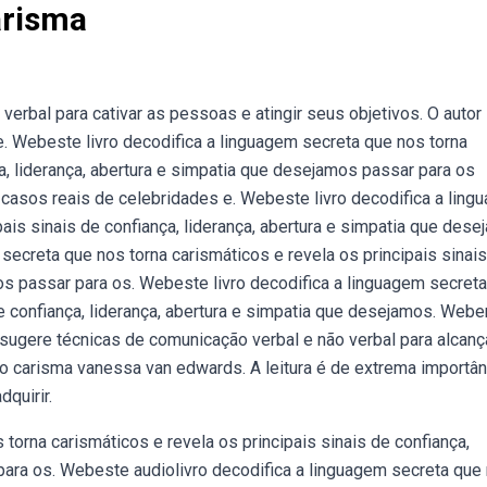
arisma
erbal para cativar as pessoas e atingir seus objetivos. O autor
 e. Webeste livro decodifica a linguagem secreta que nos torna
ça, liderança, abertura e simpatia que desejamos passar para os
asos reais de celebridades e. Webeste livro decodifica a ling
pais sinais de confiança, liderança, abertura e simpatia que des
secreta que nos torna carismáticos e revela os principais sinai
mos passar para os. Webeste livro decodifica a linguagem secret
de confiança, liderança, abertura e simpatia que desejamos. Webe
sugere técnicas de comunicação verbal e não verbal para alcanç
o carisma vanessa van edwards. A leitura é de extrema importân
quirir.
torna carismáticos e revela os principais sinais de confiança,
para os. Webeste audiolivro decodifica a linguagem secreta que