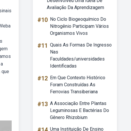
Desenvolveu Uma Ideia De
Avaliação Da Aprendizagem
sinais
#10
No Ciclo Biogeoquímico Do
. Weba
Nitrogênio Participam Vários
Organismos Vivos
os
#11
Quais As Formas De Ingresso
agem
Nas
ejamos
Faculdades/universidades
 a
Identificadas
a que
#12
Em Que Contexto Histórico
Foram Construídas As
Ferrovias Transiberiana
#13
A Associação Entre Plantas
Leguminosas E Bactérias Do
Gênero Rhizobium
#14
Uma Instituição De Ensino