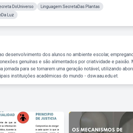
ecreta DoUniverso
Linguagem SecretaDas Plantas
emDa Luz
 ao desenvolvimento dos alunos no ambiente escolar, empregan
nexões genuínas e são alimentados por criatividade e paixão. 
a jornada para se tornarem uma geração notável, utilizando abo
ipais instituições acadêmicas do mundo - dsw.aau.edu.et.