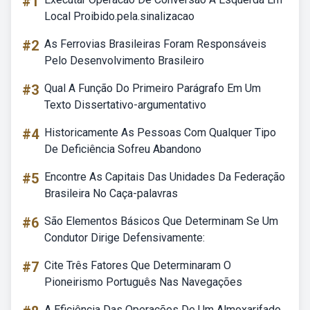
#1
Local Proibido.pela.sinalizacao
#2
As Ferrovias Brasileiras Foram Responsáveis
Pelo Desenvolvimento Brasileiro
#3
Qual A Função Do Primeiro Parágrafo Em Um
Texto Dissertativo-argumentativo
#4
Historicamente As Pessoas Com Qualquer Tipo
De Deficiência Sofreu Abandono
#5
Encontre As Capitais Das Unidades Da Federação
Brasileira No Caça-palavras
#6
São Elementos Básicos Que Determinam Se Um
Condutor Dirige Defensivamente:
#7
Cite Três Fatores Que Determinaram O
Pioneirismo Português Nas Navegações
A Eficiência Das Operações De Um Almoxarifado