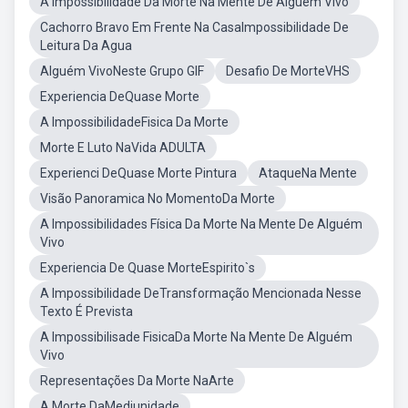
A Impossibilidade Da Morte Na Mente De Alguém Vivo
Cachorro Bravo Em Frente Na CasaImpossibilidade De
Leitura Da Agua
Alguém VivoNeste Grupo GIF
Desafio De MorteVHS
Experiencia DeQuase Morte
A ImpossibilidadeFisica Da Morte
Morte E Luto NaVida ADULTA
Experienci DeQuase Morte Pintura
AtaqueNa Mente
Visão Panoramica No MomentoDa Morte
A Impossibilidades Física Da Morte Na Mente De Alguém
Vivo
Experiencia De Quase MorteEspirito`s
A Impossibilidade DeTransformação Mencionada Nesse
Texto É Prevista
A Impossibilisade FisicaDa Morte Na Mente De Alguém
Vivo
Representações Da Morte NaArte
A Morte DaMediunidade