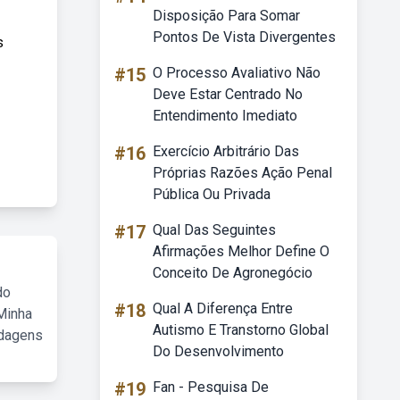
Disposição Para Somar
Pontos De Vista Divergentes
s
#15
O Processo Avaliativo Não
Deve Estar Centrado No
Entendimento Imediato
#16
Exercício Arbitrário Das
Próprias Razões Ação Penal
Pública Ou Privada
#17
Qual Das Seguintes
Afirmações Melhor Define O
Conceito De Agronegócio
do
#18
Qual A Diferença Entre
Minha
Autismo E Transtorno Global
rdagens
Do Desenvolvimento
#19
Fan - Pesquisa De