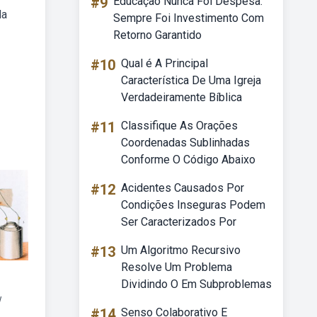
#9
Educação Nunca Foi Despesa.
da
Sempre Foi Investimento Com
Retorno Garantido
#10
Qual é A Principal
Característica De Uma Igreja
Verdadeiramente Bíblica
#11
Classifique As Orações
Coordenadas Sublinhadas
Conforme O Código Abaixo
#12
Acidentes Causados Por
Condições Inseguras Podem
Ser Caracterizados Por
#13
Um Algoritmo Recursivo
Resolve Um Problema
Dividindo O Em Subproblemas
w
#14
Senso Colaborativo E