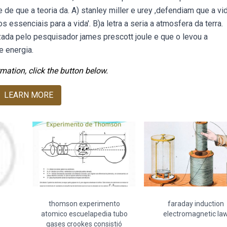
e de que a teoria da. A) stanley miller e urey ,defendiam que a vi
essenciais para a vida'. B)a letra a seria a atmosfera da terra.
zada pelo pesquisador james prescott joule e que o levou a
e energia.
mation, click the button below.
LEARN MORE
thomson experimento
faraday induction
atomico escuelapedia tubo
electromagnetic la
gases crookes consistió