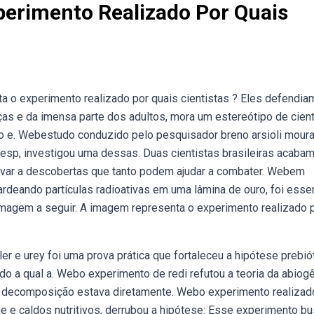
erimento Realizado Por Quais
a o experimento realizado por quais cientistas ? Eles defendia
ças e da imensa parte dos adultos, mora um estereótipo de cient
co e. Webestudo conduzido pelo pesquisador breno arsioli moura
pesp, investigou uma dessas. Duas cientistas brasileiras acaba
evar a descobertas que tanto podem ajudar a combater. Webem
ardeando partículas radioativas em uma lâmina de ouro, foi esse
a imagem a seguir. A imagem representa o experimento realizado 
er e urey foi uma prova prática que fortaleceu a hipótese prebió
undo a qual a. Webo experimento de redi refutou a teoria da abio
 decomposição estava diretamente. Webo experimento realizad
ne e caldos nutritivos, derrubou a hipótese: Esse experimento b