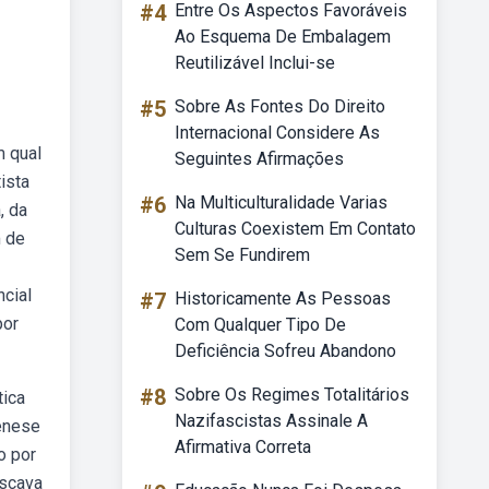
#4
Entre Os Aspectos Favoráveis
Ao Esquema De Embalagem
Reutilizável Inclui-se
#5
Sobre As Fontes Do Direito
Internacional Considere As
m qual
Seguintes Afirmações
ista
#6
Na Multiculturalidade Varias
, da
Culturas Coexistem Em Contato
m de
Sem Se Fundirem
ncial
#7
Historicamente As Pessoas
por
Com Qualquer Tipo De
Deficiência Sofreu Abandono
#8
Sobre Os Regimes Totalitários
tica
Nazifascistas Assinale A
gênese
Afirmativa Correta
o por
uscava