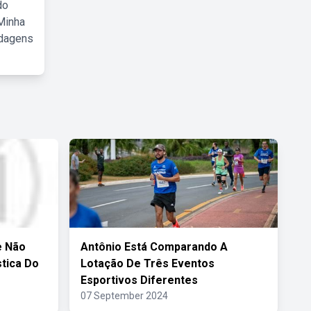
do
Minha
rdagens
e Não
Antônio Está Comparando A
tica Do
Lotação De Três Eventos
Esportivos Diferentes
07 September 2024