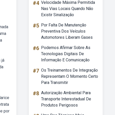
#4
Velocidade Máxima Permitida
Nas Vias Locais Quando Não
Existir Sinalização
#5
Por Falta De Manutenção
onada
Preventiva Dos Veículos
 uma
Automotores Liberam Gases
ma
#6
Podemos Afirmar Sobre As
Tecnologias Digitais De
Informação E Comunicação
 já
da
#7
Os Treinamentos De Integração
Representam O Momento Certo
Para Transmitir
#8
Autorização Ambiental Para
larice
Transporte Interestadual De
etrata
Produtos Perigosos
ue por