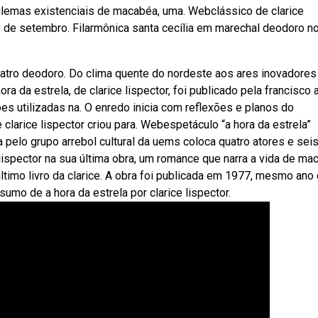
 dilemas existenciais de macabéa, uma. Webclássico de clarice
 8 de setembro. Filarmônica santa cecília em marechal deodoro no
atro deodoro. Do clima quente do nordeste aos ares inovadores
ora da estrela, de clarice lispector, foi publicado pela francisco 
ções utilizadas na. O enredo inicia com reflexões e planos do
e clarice lispector criou para. Webespetáculo “a hora da estrela”
a pelo grupo arrebol cultural da uems coloca quatro atores e seis
lispector na sua última obra, um romance que narra a vida de ma
ltimo livro da clarice. A obra foi publicada em 1977, mesmo ano
sumo de a hora da estrela por clarice lispector.