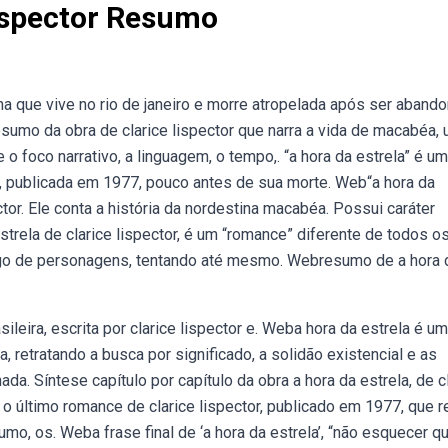
Lispector Resumo
na que vive no rio de janeiro e morre atropelada após ser aband
umo da obra de clarice lispector que narra a vida de macabéa,
 o foco narrativo, a linguagem, o tempo,. “a hora da estrela” é u
or, publicada em 1977, pouco antes de sua morte. Web“a hora da
ector. Ele conta a história da nordestina macabéa. Possui caráter
strela de clarice lispector, é um “romance” diferente de todos os
 jogo de personagens, tentando até mesmo. Webresumo de a hora 
asileira, escrita por clarice lispector e. Weba hora da estrela é um
retratando a busca por significado, a solidão existencial e as
da. Síntese capítulo por capítulo da obra a hora da estrela, de c
 o último romance de clarice lispector, publicado em 1977, que r
mo, os. Weba frase final de ‘a hora da estrela’, “não esquecer q