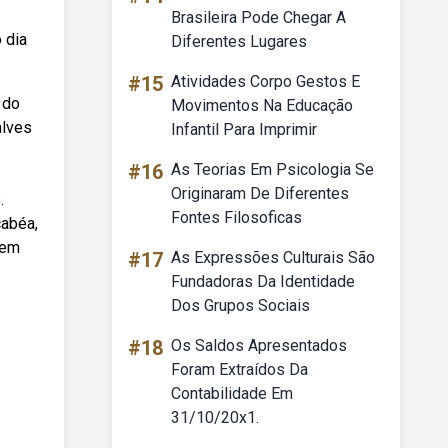
Brasileira Pode Chegar A
 dia
Diferentes Lugares
#15
Atividades Corpo Gestos E
 do
Movimentos Na Educação
alves
Infantil Para Imprimir
#16
As Teorias Em Psicologia Se
Originaram De Diferentes
.
Fontes Filosoficas
cabéa,
 em
#17
As Expressões Culturais São
Fundadoras Da Identidade
Dos Grupos Sociais
#18
Os Saldos Apresentados
Foram Extraídos Da
Contabilidade Em
31/10/20x1.