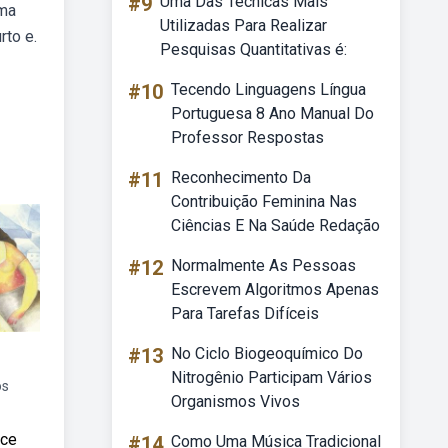
#9
Uma Das Técnicas Mais
uma
Utilizadas Para Realizar
rto e.
Pesquisas Quantitativas é:
#10
Tecendo Linguagens Língua
Portuguesa 8 Ano Manual Do
Professor Respostas
#11
Reconhecimento Da
Contribuição Feminina Nas
Ciências E Na Saúde Redação
#12
Normalmente As Pessoas
Escrevem Algoritmos Apenas
Para Tarefas Difíceis
#13
No Ciclo Biogeoquímico Do
Nitrogênio Participam Vários
os
Organismos Vivos
ice
#14
Como Uma Música Tradicional