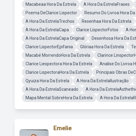
Macabeaa Hora Da Estrela
A Hora Da EstrelaFrases
Poema DeClarice Lispector
Resumo Do Livroa Hora Da 
A Hora Da EstrelaTrechos
Resenhaa Hora Da Estrela
A Hora Da EstrelaCapa
Clarice LispectorFotos
A Ho
A Hora Da EstrelaCapa Original
Desenhosa Hora Da Est
Clarice LispectorEpifania
Glóriaa Hora Da Estrela
Te
Macabé MorrendoHora Da Estrela
Clarince Linspector
Clarice Liespectora Hora Da Estrela
Analise Do Livroa H
Clarice LispectoraHora Da Estrela
Principais Obras DeC
Qyuiza Hora Da Estrela
A Hora Da EstrelaIlustração
A Hora Da EstrelaScaneado
A Hora Da EstrelaAsthethi
Mapa Mental SobreHora Da Estrela
A Hora Da Estrela
Emelie