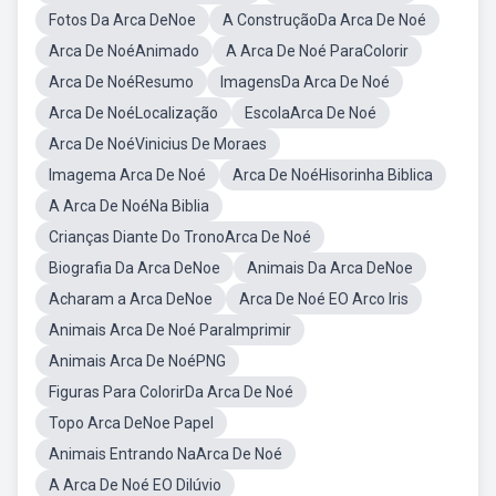
Fotos Da Arca DeNoe
A ConstruçãoDa Arca De Noé
Arca De NoéAnimado
A Arca De Noé ParaColorir
Arca De NoéResumo
ImagensDa Arca De Noé
Arca De NoéLocalização
EscolaArca De Noé
Arca De NoéVinicius De Moraes
Imagema Arca De Noé
Arca De NoéHisorinha Biblica
A Arca De NoéNa Biblia
Crianças Diante Do TronoArca De Noé
Biografia Da Arca DeNoe
Animais Da Arca DeNoe
Acharam a Arca DeNoe
Arca De Noé EO Arco Iris
Animais Arca De Noé ParaImprimir
Animais Arca De NoéPNG
Figuras Para ColorirDa Arca De Noé
Topo Arca DeNoe Papel
Animais Entrando NaArca De Noé
A Arca De Noé EO Dilúvio