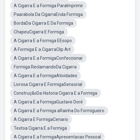
A Cigarra E a Formiga ParaImprimir
Paarabola Da CigarraEnda Formiga
BordaDa Cigarra E Da Formiga
ChapeuCigarra E Formiga
A Cigarra E a Formiga EEsopo
A Formiga E a CigarraClip Art
A Cigarra E a FormigaConfeccionar
Formiga ReclamandoDa Cigarra
A Cigarra E a FormigaAtividades
Livrosa Cigarra E FormigaSensorial
ConstruçãoDa Historia Cigarra E a Formiga
A Cigarra E a FormigaGustave Doré
A Cigarra E a Formiga aRainha Do Formigueiro
A Cigarra E FormigaCenario
Textoa Cigarra E a Formiga
A Cigarra E a FormigaApresentacao Pessoal