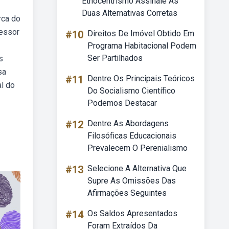
Etnocentrismo Assinale As
Duas Alternativas Corretas
rca do
fessor
#10
Direitos De Imóvel Obtido Em
Programa Habitacional Podem
Ser Partilhados
s
sa
#11
Dentre Os Principais Teóricos
l do
Do Socialismo Científico
Podemos Destacar
#12
Dentre As Abordagens
Filosóficas Educacionais
Prevalecem O Perenialismo
#13
Selecione A Alternativa Que
Supre As Omissões Das
Afirmações Seguintes
#14
Os Saldos Apresentados
Foram Extraídos Da