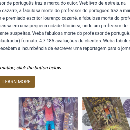
sor de português traz a marca do autor: Weblivro de estreia, na
o cazarré, a fabulosa morte do professor de português traz a ma
do e premiado escritor lourenço cazarré, a fabulosa morte do pro
e passa em uma pequena cidade litorânea, onde um professor de
tante suspeitas. Weba fabulosa morte do professor de portuguê
(ilustrador) formato: 4,7 185 avaliações de clientes. Weba fabulo
recebem a incumbência de escrever uma reportagem para o jorna
mation, click the button below.
LEARN MORE