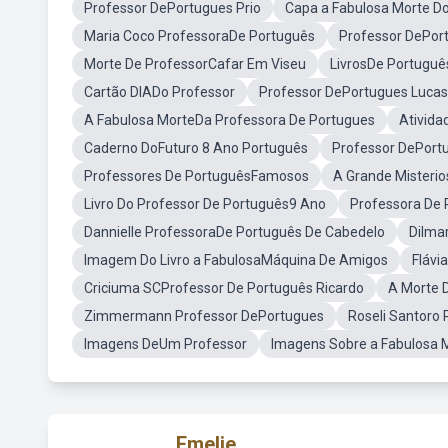
Professor DePortugues Prio
Capa a Fabulosa Morte D
Maria Coco ProfessoraDe Português
Professor DePor
Morte De ProfessorCafar Em Viseu
LivrosDe Portuguê
Cartão DIADo Professor
Professor DePortugues Lucas
A Fabulosa MorteDa Professora De Portugues
Ativida
Caderno DoFuturo 8 Ano Português
Professor DePortu
Professores De PortuguêsFamosos
A Grande Misteri
Livro Do Professor De Português9 Ano
Professora De
Dannielle ProfessoraDe Português De Cabedelo
Dilma
Imagem Do Livro a FabulosaMáquina De Amigos
Flávi
Criciuma SCProfessor De Português Ricardo
A Morte D
Zimmermann Professor DePortugues
Roseli Santoro
Imagens DeUm Professor
Imagens Sobre a Fabulosa M
Emelie