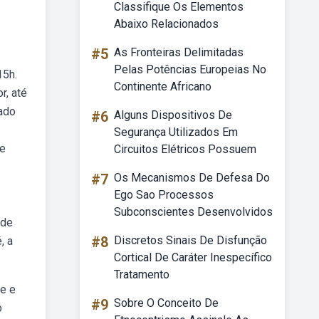
Classifique Os Elementos
Abaixo Relacionados
#5
As Fronteiras Delimitadas
Pelas Potências Europeias No
15h.
Continente Africano
r, até
iado
#6
Alguns Dispositivos De
Segurança Utilizados Em
de
Circuitos Elétricos Possuem
#7
Os Mecanismos De Defesa Do
Ego Sao Processos
Subconscientes Desenvolvidos
 de
#8
Discretos Sinais De Disfunção
, a
Cortical De Caráter Inespecífico
Tratamento
te e
#9
Sobre O Conceito De
o