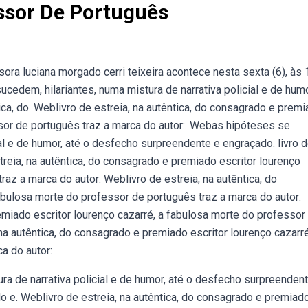
ssor De Português
ora luciana morgado cerri teixeira acontece nesta sexta (6), às 
cedem, hilariantes, numa mistura de narrativa policial e de humo
ica, do. Weblivro de estreia, na autêntica, do consagrado e prem
ssor de português traz a marca do autor:. Webas hipóteses se
ial e de humor, até o desfecho surpreendente e engraçado. livro 
treia, na autêntica, do consagrado e premiado escritor lourenço
az a marca do autor: Weblivro de estreia, na autêntica, do
abulosa morte do professor de português traz a marca do autor:
emiado escritor lourenço cazarré, a fabulosa morte do professor
na autêntica, do consagrado e premiado escritor lourenço cazarré
a do autor:
a de narrativa policial e de humor, até o desfecho surpreenden
do e. Weblivro de estreia, na autêntica, do consagrado e premiad