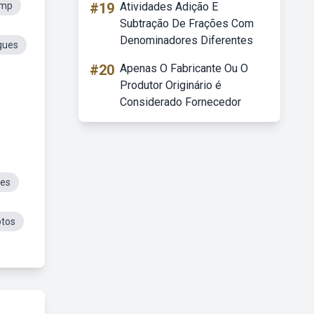
Imp
#19
Atividades Adição E
Subtração De Frações Com
Denominadores Diferentes
gues
#20
Apenas O Fabricante Ou O
Produtor Originário é
Considerado Fornecedor
ues
otos