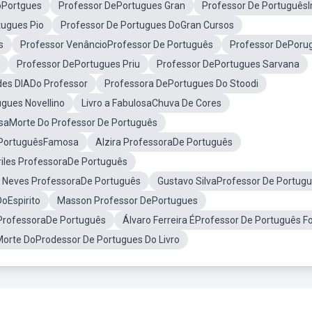
oPortgues
Professor DePortugues Gran
Professor De Português
tugues Pio
Professor De Portugues DoGran Cursos
s
Professor VenâncioProfessor De Português
Professor DePoru
Professor DePortugues Priu
Professor DePortugues Sarvana
des DIADo Professor
Professora DePortugues Do Stoodi
gues Novellino
Livro a FabulosaChuva De Cores
osaMorte Do Professor De Português
 PortuguêsFamosa
Alzira ProfessoraDe Português
riles ProfessoraDe Português
a Neves ProfessoraDe Português
Gustavo SilvaProfessor De Portug
oEspirito
Masson Professor DePortugues
 ProfessoraDe Português
Álvaro Ferreira ÉProfessor De Português F
orte DoProdessor De Portugues Do Livro