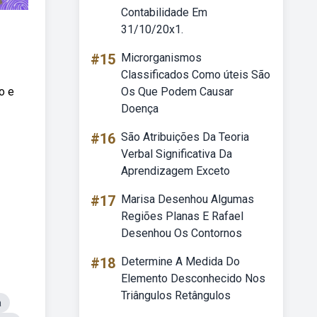
Contabilidade Em
31/10/20x1.
#15
Microrganismos
Classificados Como úteis São
o e
Os Que Podem Causar
Doença
#16
São Atribuições Da Teoria
Verbal Significativa Da
Aprendizagem Exceto
#17
Marisa Desenhou Algumas
Regiões Planas E Rafael
Desenhou Os Contornos
#18
Determine A Medida Do
Elemento Desconhecido Nos
Triângulos Retângulos
a