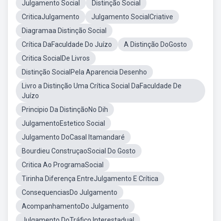
Julgamento Social
Distinção Social
CriticaJulgamento
Julgamento SocialCriative
Diagramaa Distinção Social
Crítica DaFaculdade Do Juízo
A Distinção DoGosto
Critica SocialDe Livros
Distinção SocialPela Aparencia Desenho
Livro a Distinção Uma Crítica Social DaFaculdade De
Juízo
Principio Da DistinçãoNo Dih
JulgamentoEstetico Social
Julgamento DoCasal Itamandaré
Bourdieu ConstruçaoSocial Do Gosto
Critica Ao ProgramaSocial
Tirinha Diferença EntreJulgamento E Crítica
ConsequenciasDo Julgamento
AcompanhamentoDo Julgamento
Julgamento DoTráfico Interestadual