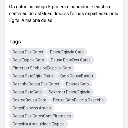
Os gatos no antigo Egito eram adorados e existiam
centenas de estátuas desses felinos espalhadas pelo
Egito. A maioria delas ...
Tags
Deusa Dos Gatos
DeusaEgípcia Gato
DeusEgípcio Gato
Deusa EgitoDos Gatos
Pinterest SímbolosEgípcios Gato
Deusa GatoEgito Osiris
Gato DeusaBastet
DesenhoDeusa Dos Gatos
Deuses Gato
Deusa GatoBats
Sekhmet DeusaEgípcia
BastedDeusa Gato
Deusa GatoEgipcia Desenho
GatosEgipcios Antigo
Deusa Dos GatosCom Piramides
GatosNa Antiguidade Egípcia