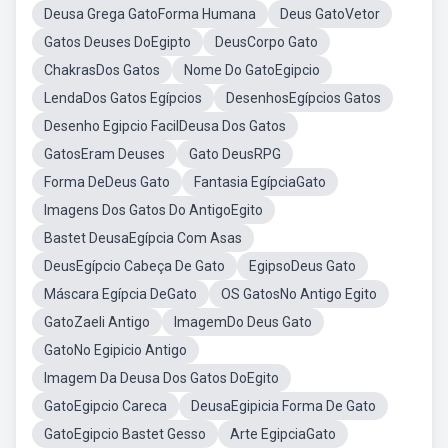
Deusa Grega GatoForma Humana
Deus GatoVetor
Gatos Deuses DoEgipto
DeusCorpo Gato
ChakrasDos Gatos
Nome Do GatoEgipcio
LendaDos Gatos Egípcios
DesenhosEgípcios Gatos
Desenho Egipcio FacilDeusa Dos Gatos
GatosEram Deuses
Gato DeusRPG
Forma DeDeus Gato
Fantasia EgípciaGato
Imagens Dos Gatos Do AntigoEgito
Bastet DeusaEgípcia Com Asas
DeusEgípcio Cabeça De Gato
EgipsoDeus Gato
Máscara Egípcia DeGato
OS GatosNo Antigo Egito
GatoZaeli Antigo
ImagemDo Deus Gato
GatoNo Egipicio Antigo
Imagem Da Deusa Dos Gatos DoEgito
GatoEgipcio Careca
DeusaEgipicia Forma De Gato
GatoEgipcio Bastet Gesso
Arte EgipciaGato