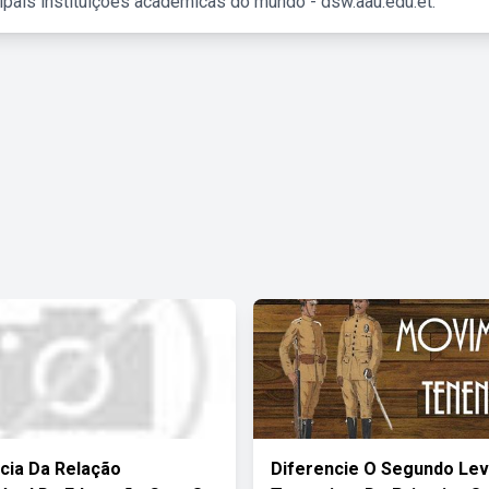
ipais instituições acadêmicas do mundo - dsw.aau.edu.et.
cia Da Relação
Diferencie O Segundo Le