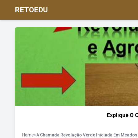
RETOEDU
Explique O 
Home
>
A Chamada Revolução Verde Iniciada Em Meados