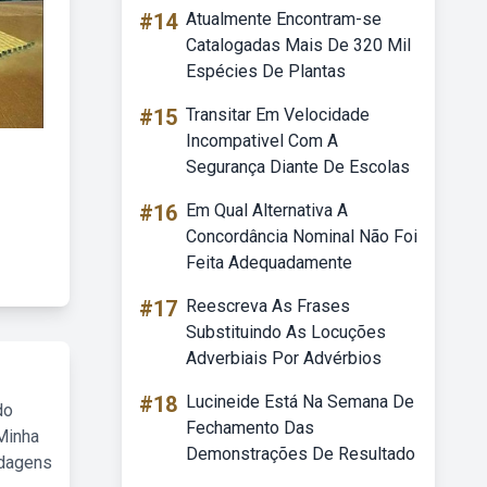
#14
Atualmente Encontram-se
Catalogadas Mais De 320 Mil
Espécies De Plantas
#15
Transitar Em Velocidade
Incompativel Com A
Segurança Diante De Escolas
#16
Em Qual Alternativa A
Concordância Nominal Não Foi
Feita Adequadamente
#17
Reescreva As Frases
Substituindo As Locuções
Adverbiais Por Advérbios
#18
Lucineide Está Na Semana De
do
Fechamento Das
Minha
Demonstrações De Resultado
rdagens