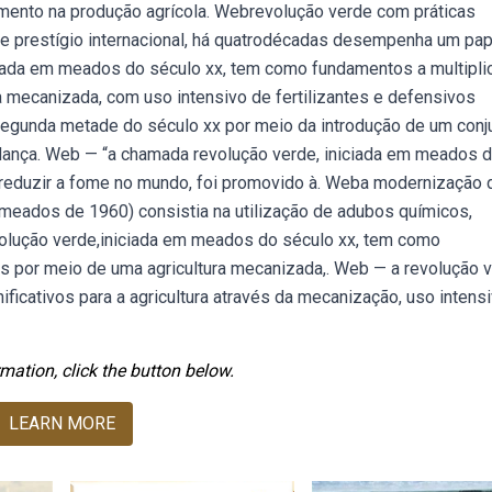
umento na produção agrícola. Webrevolução verde com práticas
e prestígio internacional, há quatrodécadas desempenha um pap
ciada em meados do século xx, tem como fundamentos a multipli
 mecanizada, com uso intensivo de fertilizantes e defensivos
a segunda metade do século xx por meio da introdução de um conj
dança. Web — “a chamada revolução verde, iniciada em meados 
 reduzir a fome no mundo, foi promovido à. Weba modernização 
 (meados de 1960) consistia na utilização de adubos químicos,
volução verde,iniciada em meados do século xx, tem como
s por meio de uma agricultura mecanizada,. Web — a revolução v
ficativos para a agricultura através da mecanização, uso intens
mation, click the button below.
LEARN MORE