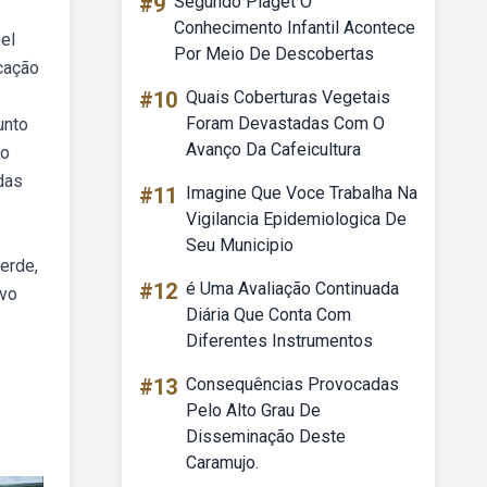
#9
Segundo Piaget O
Conhecimento Infantil Acontece
el
Por Meio De Descobertas
cação
#10
Quais Coberturas Vegetais
Foram Devastadas Com O
unto
Avanço Da Cafeicultura
do
das
#11
Imagine Que Voce Trabalha Na
Vigilancia Epidemiologica De
Seu Municipio
erde,
#12
é Uma Avaliação Continuada
ivo
Diária Que Conta Com
Diferentes Instrumentos
#13
Consequências Provocadas
Pelo Alto Grau De
Disseminação Deste
Caramujo.