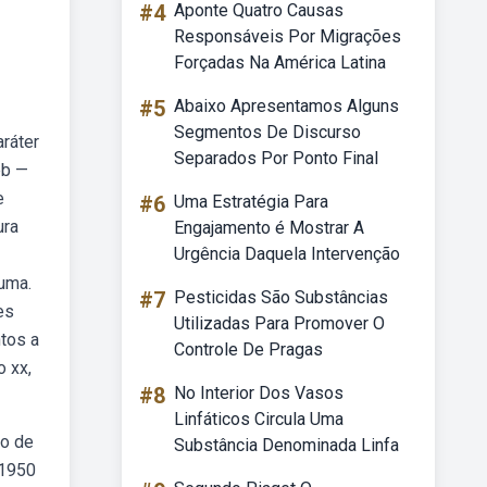
#4
Aponte Quatro Causas
Responsáveis Por Migrações
Forçadas Na América Latina
#5
Abaixo Apresentamos Alguns
Segmentos De Discurso
ráter
Separados Por Ponto Final
eb —
e
#6
Uma Estratégia Para
ura
Engajamento é Mostrar A
Urgência Daquela Intervenção
uma.
#7
Pesticidas São Substâncias
es
Utilizadas Para Promover O
tos a
Controle De Pragas
 xx,
#8
No Interior Dos Vasos
Linfáticos Circula Uma
ão de
Substância Denominada Linfa
 1950