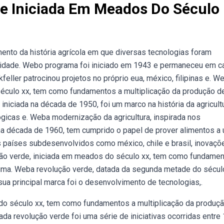
e Iniciada Em Meados Do Século
nto da história agrícola em que diversas tecnologias foram
lidade. Webo programa foi iniciado em 1943 e permaneceu em ca
eller patrocinou projetos no próprio eua, méxico, filipinas e. W
século xx, tem como fundamentos a multiplicação da produção d
niciada na década de 1950, foi um marco na história da agricult
gicas e. Weba modernização da agricultura, inspirada nos
a década de 1960, tem cumprido o papel de prover alimentos a 
s países subdesenvolvidos como méxico, chile e brasil, inovaçõ
ção verde, iniciada em meados do século xx, tem como fundamen
uma. Weba revolução verde, datada da segunda metade do século
ua principal marca foi o desenvolvimento de tecnologias,.
o século xx, tem como fundamentos a multiplicação da produç
da revolução verde foi uma série de iniciativas ocorridas entre