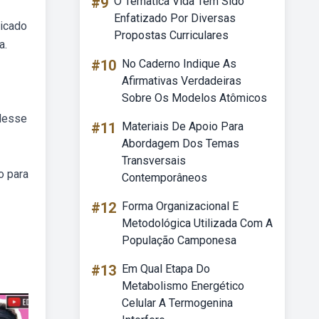
#9
O Tematica Vida Tem Sido
Enfatizado Por Diversas
ricado
Propostas Curriculares
a.
#10
No Caderno Indique As
Afirmativas Verdadeiras
Sobre Os Modelos Atômicos
 desse
#11
Materiais De Apoio Para
Abordagem Dos Temas
Transversais
o para
Contemporâneos
#12
Forma Organizacional E
Metodológica Utilizada Com A
População Camponesa
#13
Em Qual Etapa Do
Metabolismo Energético
Celular A Termogenina