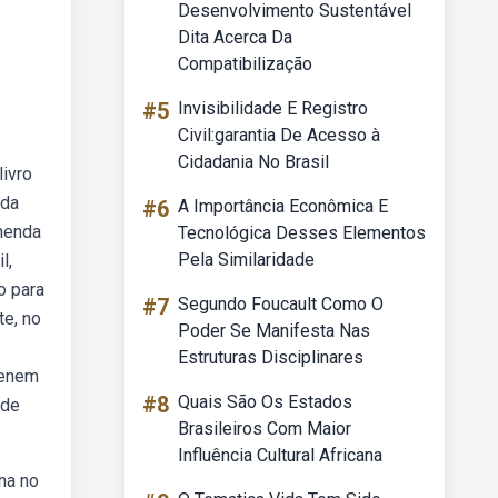
Desenvolvimento Sustentável
Dita Acerca Da
Compatibilização
#5
Invisibilidade E Registro
Civil:garantia De Acesso à
Cidadania No Brasil
ivro
nda
#6
A Importância Econômica E
omenda
Tecnológica Desses Elementos
Pela Similaridade
l,
o para
#7
Segundo Foucault Como O
te, no
Poder Se Manifesta Nas
Estruturas Disciplinares
 enem
#8
Quais São Os Estados
 de
Brasileiros Com Maior
Influência Cultural Africana
na no