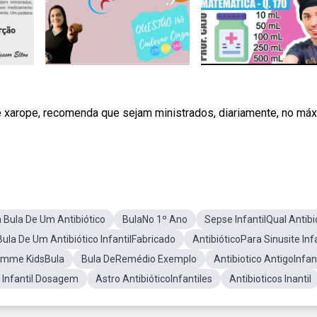
 de xarope, recomenda que sejam ministrados, diariamente, no má
Bula De Um Antibiótico
BulaNo 1º Ano
Sepse InfantilQual Antibi
Bula De Um Antibiótico InfantilFabricado
AntibióticoPara Sinusite Infa
mme KidsBula
Bula DeRemédio Exemplo
Antibiotico AntigoInfant
o Infantil Dosagem
Astro AntibióticoInfantiles
Antibioticos Inantil