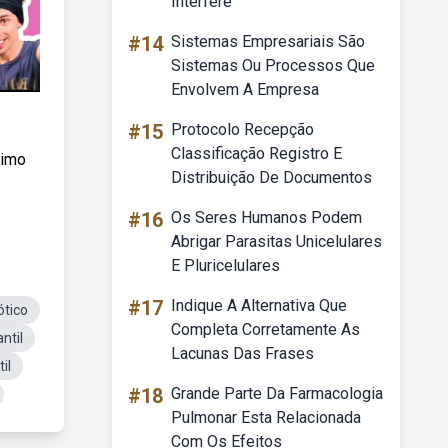
Interfere
#14
Sistemas Empresariais São
Sistemas Ou Processos Que
Envolvem A Empresa
#15
Protocolo Recepção
Classificação Registro E
ximo
Distribuição De Documentos
#16
Os Seres Humanos Podem
Abrigar Parasitas Unicelulares
E Pluricelulares
#17
Indique A Alternativa Que
ótico
Completa Corretamente As
ntil
Lacunas Das Frases
il
#18
Grande Parte Da Farmacologia
Pulmonar Esta Relacionada
Com Os Efeitos