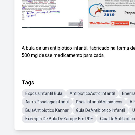
A bula de um antibiótico infantil, fabricado na forma
500 mg desse medicamento para cada.
Tags
ExposisInfantil Bula
AntibióticoAstro Infantil
Enema 
Astro PosologiaInfantil
Does InfantilAntibióticos
A 
BulaAntibiotico Kannar
Guia DeAntibiotico Infantil
U
Exemplo De Bula DeXarope Em PDF
Guia DeAntibiotic