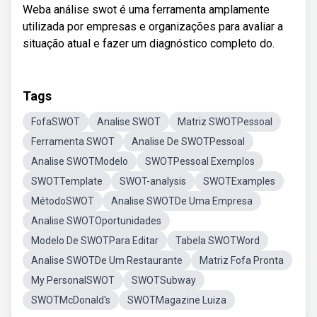
Weba análise swot é uma ferramenta amplamente
utilizada por empresas e organizações para avaliar a
situação atual e fazer um diagnóstico completo do.
Tags
FofaSWOT
Analise SWOT
Matriz SWOTPessoal
Ferramenta SWOT
Analise De SWOTPessoal
Analise SWOTModelo
SWOTPessoal Exemplos
SWOTTemplate
SWOT-analysis
SWOTExamples
MétodoSWOT
Analise SWOTDe Uma Empresa
Analise SWOTOportunidades
Modelo De SWOTPara Editar
Tabela SWOTWord
Analise SWOTDe Um Restaurante
Matriz Fofa Pronta
My PersonalSWOT
SWOTSubway
SWOTMcDonald's
SWOTMagazine Luiza